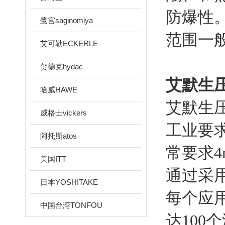
防爆性
鹭宫saginomiya
范围一
艾可勒ECKERLE
贺德克hydac
艾默生
哈威HAWE
艾默生
威格士vickers
工业要求
阿托斯atos
常要求4
美国ITT
通过采
日本YOSHITAKE
每个应
中国台湾TONFOU
达10