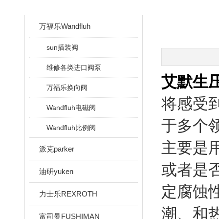
CLASSIFICATION
万福乐Wandfluh
sun插装阀
维修各类进口阀泵
艾默生
万福乐换向阀
将感受
Wandfluh电磁阀
于多个
Wandfluh比例阀
主要是
派克parker
或者是
油研yuken
定腐蚀
力士乐REXROTH
潮、和
富司曼FUSHIMAN