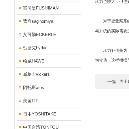
压力也较大，但也
富司曼FUSHIMAN
鹭宫saginomiya
对于变量泵系统是
与系统的实际需要
艾可勒ECKERLE
贺德克hydac
压力补偿是为了提
为常值，这样根据
哈威HAWE
威格士vickers
上一篇 :
力士
阿托斯atos
美国ITT
日本YOSHITAKE
中国台湾TONFOU