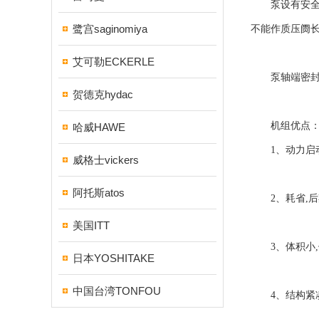
泵设有安全阀
鹭宫saginomiya
不能作质压阓
艾可勒ECKERLE
泵轴端密封设
贺德克hydac
机组优点
哈威HAWE
1、动力启动
威格士vickers
阿托斯atos
2、耗省,后
美国ITT
3、体积小,
日本YOSHITAKE
中国台湾TONFOU
4、结构紧凑