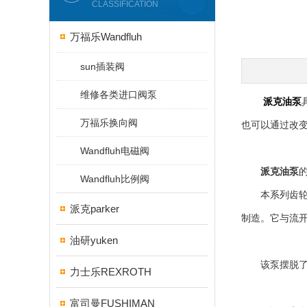
CLASSIFICATION
万福乐Wandfluh
sun插装阀
维修各类进口阀泵
派克油泵
万福乐换向阀
也可以通过改
Wandfluh电磁阀
派克油泵
Wandfluh比例阀
本系列齿轮泵
派克parker
制造。它与流
油研yuken
该泵摆脱了传
力士乐REXROTH
富司曼FUSHIMAN