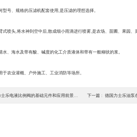
型号、规格的压滤机配套使用,是压滤的理想选择。
式喷头,将水神到空中后,散成细小雨滴进行喷雾,是农场、苗圃、果园、
水、海水及带有酸、碱度的化工介质液体和带有一般糊状的浆。
于农业灌概、户外施工、工业消防等场所。
力士乐电液比例阀的基础元件和应用前景分析
下一篇 :
德国力士乐油泵