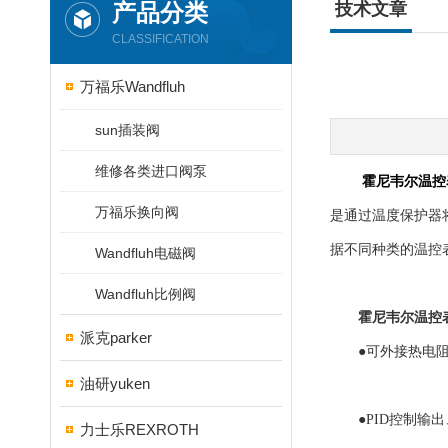
产品分类
技术文章
CLASSIFICATION
万福乐Wandfluh
sun插装阀
维修各类进口阀泵
霍尼韦尔温控
万福乐换向阀
是通过温度保护器
据不同种类的温控
Wandfluh电磁阀
Wandfluh比例阀
霍尼韦尔温控
派克parker
●可外接热电阻传感
油研yuken
●PID控制输出
力士乐REXROTH