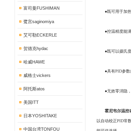
富司曼FUSHIMAN
●既可用于加热
鹭宫saginomiya
●控温精度能满足
艾可勒ECKERLE
贺德克hydac
●既可以摄氏度
哈威HAWE
●具有PID参数
威格士vickers
阿托斯atos
●无效零消隐，
美国ITT
霍尼韦尔温控
日本YOSHITAKE
以自动校正PID
中国台湾TONFOU
能可供选择。