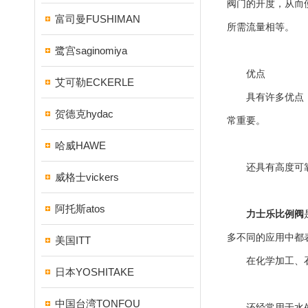
阀门的开度，从而
富司曼FUSHIMAN
所需流量相等。
鹭宫saginomiya
优点
艾可勒ECKERLE
具有许多优点，其
贺德克hydac
常重要。
哈威HAWE
还具有高度可靠性
威格士vickers
阿托斯atos
力士乐比例阀
多不同的应用中都
美国ITT
在化学加工、石油
日本YOSHITAKE
中国台湾TONFOU
还经常用于水处理