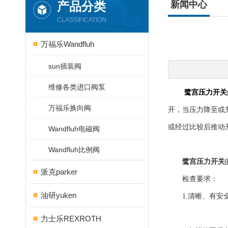
产品分类
新闻中心
CLASSIFICATION
万福乐Wandfluh
sun插装阀
维修各类进口阀泵
鹭宫压力开关
万福乐换向阀
开，当压力降至或
或经过比较后推动
Wandfluh电磁阀
Wandfluh比例阀
鹭宫压力开关
派克parker
检查要求：
油研yuken
1.清晰、有安全
力士乐REXROTH