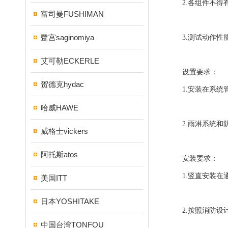
2.各组件不得有
富司曼FUSHIMAN
鹭宫saginomiya
3.测试动作性能
艾可勒ECKERLE
设置要求：
贺德克hydac
1.安装在系统管
哈威HAWE
2.雨淋系统和防
威格士vickers
阿托斯atos
安装要求：
1.竖直安装在通
美国ITT
日本YOSHITAKE
2.按照消防设计
中国台湾TONFOU