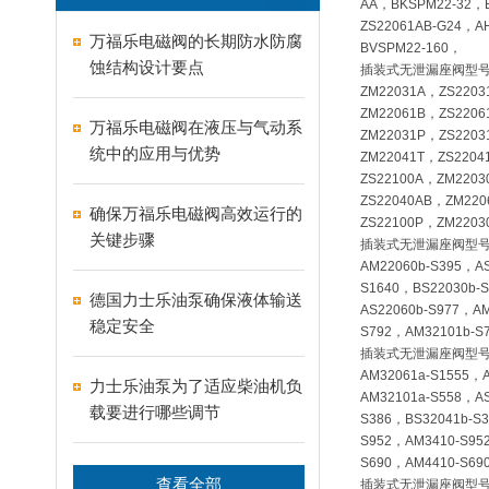
AA，BKSPM22-32，B
ZS22061AB-G24，AH
万福乐电磁阀的长期防水防腐
BVSPM22-160，
蚀结构设计要点
插装式无泄漏座阀型
ZM22031A，ZS220
ZM22061B，ZS2206
万福乐电磁阀在液压与气动系
ZM22031P，ZS220
统中的应用与优势
ZM22041T，ZS2204
ZS22100A，ZM220
ZS22040AB，ZM22
确保万福乐电磁阀高效运行的
ZS22100P，ZM2203
关键步骤
插装式无泄漏座阀型
AM22060b-S395，A
S1640，BS22030b-
德国力士乐油泵确保液体输送
AS22060b-S977，A
稳定安全
S792，AM32101b-S
插装式无泄漏座阀型
AM32061a-S1555，
力士乐油泵为了适应柴油机负
AM32101a-S558，A
载要进行哪些调节
S386，BS32041b-S
S952，AM3410-S95
S690，AM4410-S69
查看全部
插装式无泄漏座阀型