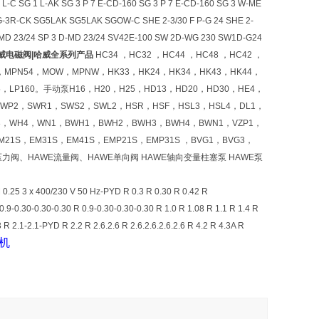
0 L-C SG 1 L-AK SG 3 P 7 E-CD-160 SG 3 P 7 E-CD-160 SG 3 W-ME
G-3R-CK SG5LAK SG5LAK SGOW-C SHE 2-3/30 F P-G 24 SHE 2-
3 D-MD 23/24 SP 3 D-MD 23/24 SV42E-100 SW 2D-WG 230 SW1D-G24
威电磁阀|哈威全系列产品
HC34 ，HC32 ，HC44 ，HC48 ，HC42 ，
4，MPN54，MOW，MPNW，HK33，HK24，HK34，HK43，HK44，
25，LP160。手动泵H16，H20，H25，HD13，HD20，HD30，HE4，
WP2，SWR1，SWS2，SWL2，HSR，HSF，HSL3，HSL4，DL1，
H3，WH4，WN1，BWH1，BWH2，BWH3，BWH4，BWN1，VZP1，
M21S，EM31S，EM41S，EMP21S，EMP31S ，BVG1，BVG3，
力阀、HAWE流量阀、HAWE单向阀 HAWE轴向变量柱塞泵 HAWE泵
.25 3 x 400/230 V 50 Hz-PYD R 0.3 R 0.30 R 0.42 R
.30-0.30-0.30 R 0.9-0.30-0.30-0.30 R 1.0 R 1.08 R 1.1 R 1.4 R
3 R 2.1-2.1-PYD R 2.2 R 2.6.2.6 R 2.6.2.6.2.6.2.6 R 4.2 R 4.3A R
机