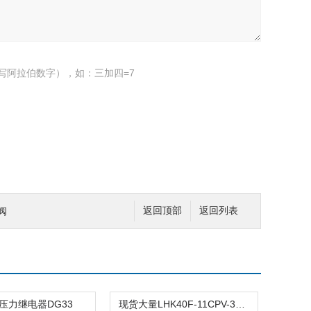
写阿拉伯数字），如：三加四=7
阀
返回顶部
返回列表
E压力继电器DG33
现货大量LHK40F-11CPV-350哈威