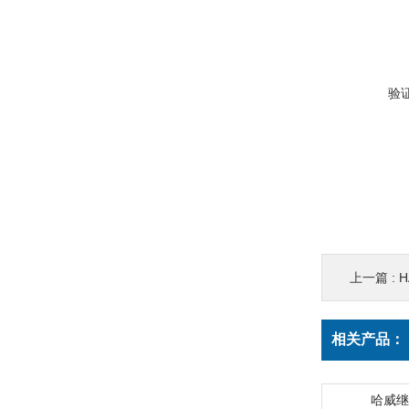
验
上一篇 :
H
相关产品：
哈威继