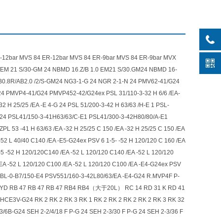
2bar MVS 84 ER-12bar MVS 84 ER-9bar MVS 84 ER-9bar MVX
/EM 21 S/30-GM 24 NBMD 16.Z/B 1.0 EM21 S/30.GM24 NBMD 16-
0.8R/AB2.0 /2/S-GM24 NG3-1-G 24 NGR 2-1-N 24 PMV62-41/G24
4 PMVP4-41/G24 PMVP452-42/G24ex PSL 31/110-3-32 H 6/6 /EA-
-32 H 25/25 /EA -E 4-G 24 PSL 51/200-3-42 H 63/63 /H-E 1 PSL-
1-X24 PSL41/150-3-41H63/63/C-E1 PSL41/300-3-42H80/80/A-E1
53 -41 H 63/63 /EA -32 H 25/25 C 150 /EA -32 H 25/25 C 150 /EA
-52 L 40/40 C140 /EA -E5-G24ex PSV 6 1-5- -52 H 120/120 C 160 /EA
5 -52 H 120/120C140 /EA -52 L 120/120 C140 /EA -52 L 120/120
/EA -52 L 120/120 C100 /EA -52 L 120/120 C100 /EA -E4-G24ex PSV
3BL-0-B7/150-E4 PSV551/160-3-42L80/63/EA -E4-G24 R.MVP4F P-
G-PYD RB 47 RB 47 RB 47 RB4 RB4（大于20L） RC 14 RD 31 K RD 41
E3V-G24 RK 2 RK 2 RK 3 RK 1 RK 2 RK 2 RK 2 RK 2 RK 3 RK 32
/6B-G24 SEH 2-2/4/18 F P-G 24 SEH 2-3/30 F P-G 24 SEH 2-3/36 F