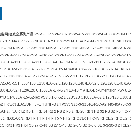
电磁阀|哈威全系列产品
MVP 8 CR MVP4 CR MVP5AR-PYD MVP5E-100 MVS 84 ER-1
C- 315 MVX64C-266 NBMD 16 Y/B 0.9R/2/EM 31 V/15-GM 24 NBMD 16 Z/B 1,0/2
V/15-G24 NBVP 16 G-WG 230 NBVP 16 G-WG 230 NBVP 16 G-WG 230 NBVP16 Z/B
PMVP 4-44/G 24 PMVP 5-43/G 24 PMVP 6-44/G 24 PMVP 65-42/G 24 PMVP4-41/2
H 6/6 /EA-32 H 6/6 /EA-32 H 6/6 /EA-E 1-G 24 PSL 31/210-3 -32 H 25/25 A 190 /EA 
/80/EA 32-0-25/25/EA 32-J-63/40/EA 32-J-63/40/EA 32-J-25/16/EA 32-J-16/10/E
－120/120/EA－E2－G24 PSV 6 1/250-5 -52 H 120/120 /EA -52 H 120/120 /EA -ZPL 
1/260-5 -55 H 160/ 160 C250 /EA -52 L 120/120 C140 /EA -52 L 120/120 C140 /EA 
160 /EA -52 H 120/120 C 160 /EA -E 4-G 24 EX-10 m ATEX-Dokumentaion PSV 6 1-
0/40 C140 /EA -E5-G24ex PSV 6 1-5 -52 L 120/120 C100 /EA -52 L 120/120 C100 
A2 H 63/63 /EAG/UNF 3 -E 4 UNF-G 24 PSV3/220-3-32L40/40/C-A2H40/40A70/C/
5A R2。5A R4.2 RB 1 F RB 14 RB 2 RB 2 RB 2 RB 28 RB 3 RB 32 RB 32 RB 4 
31 RD31-G1/2 RD4 RH 4 RH 4 RH 5 V RH2 RHC13/0 RHC4V RHCE 2 RHCE 2 RHC
1G RK2 RK3 RK4 SB 27 G-48 SB 27 G-48 SD 2-3/6 SD 2-3/6 SE 3-3/30-G 24 SE2-3