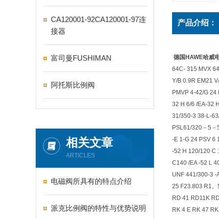
CA120001-92CA120001-97连
产品介绍：
接器
富司曼FUSHIMAN
德国HAWE哈威
64C- 315 MVX 64
Y/B 0.9R EM21 
阿托斯比例阀
PMVP 4-42/G 24 
32 H 6/6 /EA-32 
31/350-3 38-L-63
PSL61/320－5－51J
相关文章
-E 1-G 24 PSV 6 
-52 H 120/120 C 
ARTICLES
C140 /EA -52 L 4
UNF 441/300-3 -
电磁阀所具有的特点介绍
25 F23.803 R1。
RD 41 RD11K RD
派克比例阀的特性与优势说明
RK 4 E RK 47 RK