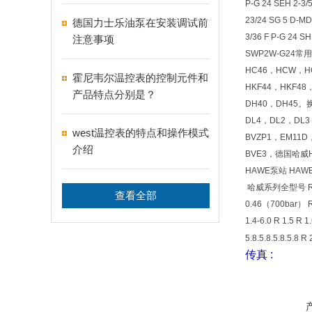
P-G 24 SEH 2-3/
23/24 SG 5 D-M
德国力士乐油泵在安装调试前
3/36 F P-G 24 S
注意事项
SWP2W-G24常
HC46，HCW，H
霍尼韦尔温控表的控制元件和
HKF44，HKF48
产品特点分别是？
DH40，DH45。
DL4，DL2，DL
west温控表的特点和操作模式
BVZP1，EM11D
介绍
BVE3，德国哈威
HAWE泵站 HA
哈威系列全型号 R 0.09 
查看全部
0.46（700bar） R 
1.4-6.0 R 1.5 R 1
5.8.5.8.5.8.5.8 R
传真
: