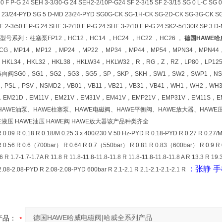
50 F P-G 24 SEH 3-3/30-G 24 SEH2-2/10P-G24 SF 2-3/15 SF 2-3/15 SG 0 L-C SG 
D 23/24-PYD SG 5 D-MD 23/24-PYD SG0G-CK SG-1H-CK SG-2D-CK SG-3G-CK S
HE 2-3/50 F P-G 24 SHE 3-2/10 F P-G 24 SHE 3-2/10 F P-G 24 SK2-5/130R SP 
用型号系列：柱塞泵FP12，HC12，HC14 ，HC24 ，HC22 ，HC26 ，
德国HAWE哈
CG，MP14，MP12 ，MP24 ，MP22 ，MP34 ，MP44，MP54，MPN34，MPN4
，HKL34，HKL32，HKL38，HKLW34，HKLW32，R，RG，Z，RZ，LP80，LP1
换向阀SG0，SG1，SG2，SG3，SG5，SP，SKP，SKH，SW1，SW2，SWP1，NS
3，PSL，PSV，NSMD2，VB01，VB11，VB21，VB31，VB41，WH1，WH2，W
，EM21D，EM11V，EM21V，EM31V，EM41V，EMP21V，EMP31V，EM11S，E
HAWE油泵、HAWE柱塞泵、HAWE电磁阀、HAWE平衡阀、HAWE放大器、HAWE压
WE液压 HAWE油压 HAWE阀 HAWE放大器该产品种类齐全
R 0.18 R 0.18/M 0.25 3 x 400/230 V 50 Hz-PYD R 0.18-PYD R 0.27 R 0.27/M 0
0.56 R 0.6（700bar） R 0.64 R 0.7（550bar） R 0.81 R 0.83（600bar） R 0.9 R 0.9-0
.6 R 1.7-1.7-1.7A R 11.8 R 11.8-11.8-11.8-11.8 R 11.8-11.8-11.8-11.8 A R 13.3 R 19.
：张静
手
 2.08-2.08-PYD R 2.08-2.08-PYD 600bar R 2.1-2.1 R 2.1-2.1-2.1-2.1 R
产品：