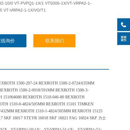
2-10/0 VT-PVPQ1-1X/1 VT5006-1X/VT-VRPA2-1-
5 VT-VRPA2-1-1X/VO/T1
在线询价
联系我们
REXROTH 1500-207-24 REXROTH 1500-2-0724/635MM
REXROTH 1500-2-0918/591MM REXROTH 1500-3-
H 151004680 REXROTH 1510-046-80 REXROTH
ROTH 1510-0-4824/505MM REXROTH 15101 TIMKEN
4/432MM REXROTH 1510-1-4824/505MM REXROTH 15125
7 SKF 16017 STEYR 16018 SKF 16021 FAG 16024 SKF
力士
，VT-VRPA1-50-1X/，VT-VRPA1-51-1X/，VT-VRPA1-52-