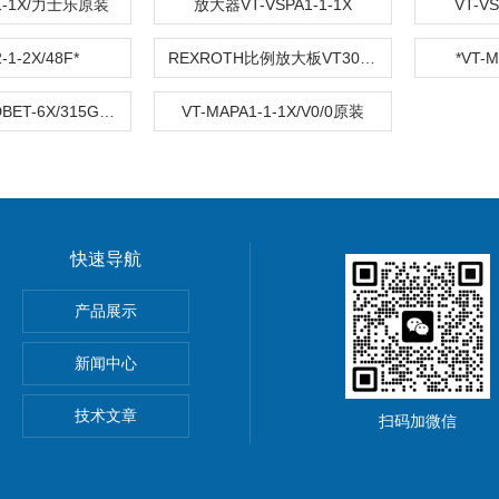
-1-1X/力士乐原装
放大器VT-VSPA1-1-1X
VT-V
-1-2X/48F*
REXROTH比例放大板VT3002-1-2X/48F
*VT-M
配套放大器-DBET-6X/315G24K4V
VT-MAPA1-1-1X/V0/0原装
快速导航
产品展示
新闻中心
技术文章
扫码加微信