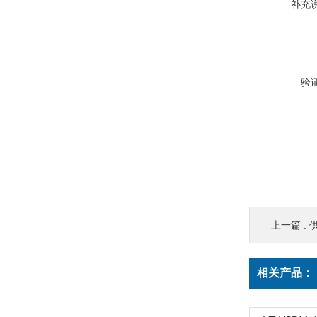
补充
验
上一篇 :
供
相关产品：