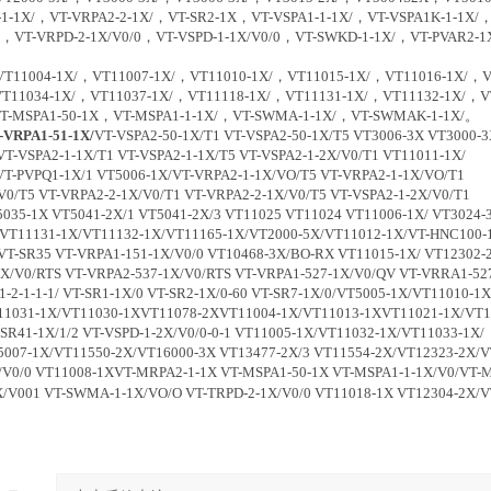
1-1X/，VT-VRPA2-2-1X/，VT-SR2-1X，VT-VSPA1-1-1X/，VT-VSPA1K-1-1X/，
0，VT-VRPD-2-1X/V0/0，VT-VSPD-1-1X/V0/0，VT-SWKD-1-1X/，VT-PVAR2-
04-1X/，VT11007-1X/，VT11010-1X/，VT11015-1X/，VT11016-1X/，VT1
T11034-1X/，VT11037-1X/，VT11118-1X/，VT11131-1X/，VT11132-1X/，V
T-MSPA1-50-1X，VT-MSPA1-1-1X/，VT-SWMA-1-1X/，VT-SWMAK-1-1X/。
PA1-51-1X/
VT-VSPA2-50-1X/T1 VT-VSPA2-50-1X/T5 VT3006-3X VT3
VT-VSPA2-1-1X/T1 VT-VSPA2-1-1X/T5 VT-VSPA2-1-2X/V0/T1 VT11011-1X/
VT-PVPQ1-1X/1 VT5006-1X/VT-VRPA2-1-1X/VO/T5 VT-VRPA2-1-1X/VO/T1
V0/T5 VT-VRPA2-2-1X/V0/T1 VT-VRPA2-2-1X/V0/T5 VT-VSPA2-1-2X/V0/T1
035-1X VT5041-2X/1 VT5041-2X/3 VT11025 VT11024 VT11006-1X/ VT3024
VT11131-1X/VT11132-1X/VT11165-1X/VT2000-5X/VT11012-1X/VT-HNC100-1
VT-SR35 VT-VRPA1-151-1X/V0/0 VT10468-3X/BO-RX VT11015-1X/ VT12302-
1X/V0/RTS VT-VRPA2-537-1X/V0/RTS VT-VRPA1-527-1X/V0/QV VT-VRR
1-2-1-1-1/ VT-SR1-1X/0 VT-SR2-1X/0-60 VT-SR7-1X/0/VT5005-1X/VT11010-1
11031-1X/VT11030-1XVT11078-2XVT11004-1X/VT11013-1XVT11021-1X/VT1
SR41-1X/1/2 VT-VSPD-1-2X/V0/0-0-1 VT11005-1X/VT11032-1X/VT11033-1X/
5007-1X/VT11550-2X/VT16000-3X VT13477-2X/3 VT11554-2X/VT12323-2X/
/V0/0 VT11008-1XVT-MRPA2-1-1X VT-MSPA1-50-1X VT-MSPA1-1-1X/V0/VT-
X/V001 VT-SWMA-1-1X/VO/O VT-TRPD-2-1X/V0/0 VT11018-1X VT12304-2X/