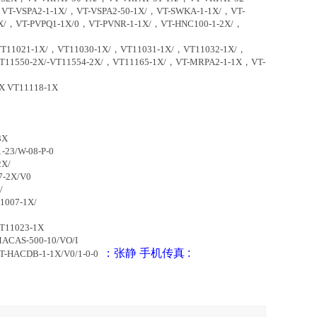
VT-VSPA2-1-1X/，VT-VSPA2-50-1X/，VT-SWKA-1-1X/，VT-
1X/，VT-PVPQ1-1X/0，VT-PVNR-1-1X/，VT-HNC100-1-2X/，
1021-1X/，VT11030-1X/，VT11031-1X/，VT11032-1X/，
T11550-2X/-VT11554-2X/，VT11165-1X/，VT-MRPA2-1-1X，VT-
000-3X VT11118-1X
-3X
-23/W-08-P-0
2X/
A1-527-2X/V0
X/
1007-1X/
VT11023-1X
MACAS-500-10/VO/I
：张静
手机
传真
:
VT-HACDB-1-1X/V0/1-0-0