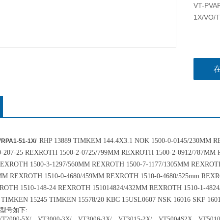
VT-PVAR
1X/VO/T
RHP 13889 TIMKEM 144.4X3.1 NOK 1500-0-0145/230MM 
PA1-51-1X/
-207-25 REXROTH 1500-2-0725/799MM REXROTH 1500-2-0912/787MM 
REXROTH 1500-3-1297/560MM REXROTH 1500-7-1177/1305MM REXROT
9MM REXROTH 1510-0-4680/459MM REXROTH 1510-0-4680/525mm REX
XROTH 1510-148-24 REXROTH 151014824/432MM REXROTH 1510-1-482
TIMKEN 15245 TIMKEN 15578/20 KBC 15USL0607 NSK 16016 SKF 1601
器型号如下:
0-5X/，VT3000-3X/，VT3006-3X/，VT3015-2X/，VT5004S2X，VT5010S2X