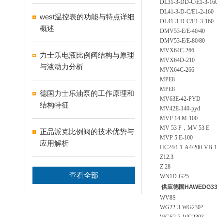
DL31-3-DD-C/E1-3-16
DL41-3-D-C/E1-2-160
west温控表的功能与特点详细
DL41-3-D-C/E1-3-160
概述
DMV53-E/E-40/40
DMV53-E/E-80/80
MVX64C-266
力士乐电液比例阀结构与原理
MVX64D-210
与液动力分析
MVX64C-266
MPE8
MPE8
德国力士乐油泵的工作原理和
MV63E-42-PYD
结构特征
MV42E-140-pyd
MVP 14 M-100
MV 53 F，MV 53 E
正品派克比例阀的技术优势与
MVP 5 E-100
应用解析
HC24/1.1-A4/200-VB-
Z12.3
Z 28
查看全部
WN1D-G25
供应德国HAWEDG33
WV8S
WG22-3-WG230?