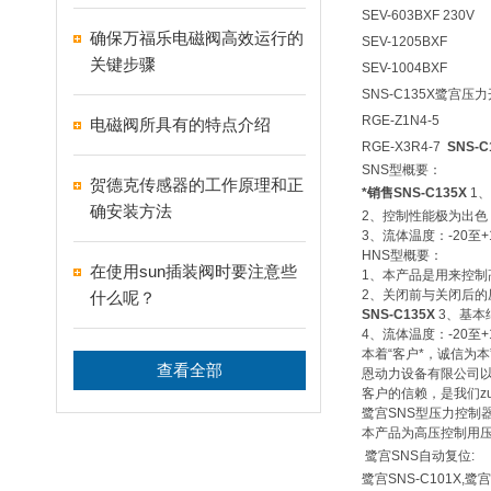
SEV-603BXF 230V
确保万福乐电磁阀高效运行的
SEV-1205BXF
关键步骤
SEV-1004BXF
SNS-C135X鹭宫压力
RGE-Z1N4-5
电磁阀所具有的特点介绍
RGE-X3R4-7
SNS-C
SNS型概要：
贺德克传感器的工作原理和正
*销售SNS-C135X
1
确安装方法
2、控制性能极为出
3、流体温度：-20至+
HNS型概要：
在使用sun插装阀时要注意些
1、本产品是用来控
2、关闭前与关闭后
什么呢？
SNS-C135X
3、基本
4、流体温度：-20至+
本着“客户*，诚信为
查看全部
恩动力设备有限公司以
客户的信赖，是我们z
鹭宫SNS型压力控制
本产品为高压控制用压力
鹭宫SNS自动复位:
鹭宫SNS-C101X,鹭宫