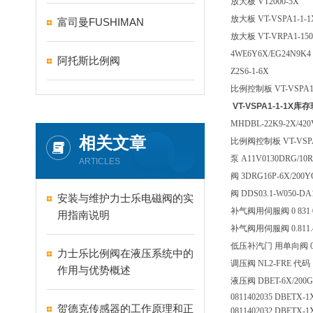
放大板 VT2000-5X
放大板 VT-VSPA1-1-
富司曼FUSHIMAN
放大板 VT-VRPA1-150
4WE6Y6X/EG24N9K4
阿托斯比例阀
Z2S6-1-6X
比例控制板 VT-VSPA1K
VT-VSPA1-1-1X
MHDBL-22K9-2X/420
相关文章
比例阀控制板 VT-VSPA
泵 A11V0130DRG/10R
ARTICLES
阀 3DRG16P-6X/200
阀 DDS03.1-W050-DA
安装与维护力士乐电磁阀的实
补气阀用伺服阀 0 831 0
用指南说明
补气阀用伺服阀 0.811.4
低压补汽门 用单向阀 0 81
力士乐比例阀在液压系统中的
调压阀 NL2-FRE 代码：
作用与优势概述
液压阀 DBET-6X/200G 
0811402035 DBETX-1
贺德克传感器的工作原理和正
0811402032 DBETX-1