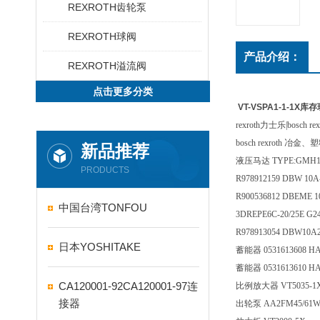
REXROTH齿轮泵
REXROTH球阀
产品介绍：
REXROTH溢流阀
点击更多分类
VT-VSPA1-1-1X
rexroth力士乐|bosch rexr
bosch rexro
新品推荐
液压马达 TYPE:GMH110 T
PRODUCTS
R978912159 DBW 10A
R900536812 DBEME 1
中国台湾TONFOU
3DREPE6C-20/25E G
R978913054 DBW10A2
日本YOSHITAKE
蓄能器 0531613608 HAD
蓄能器 0531613610 HAD
CA120001-92CA120001-97连
比例放大器 VT5035-1
接器
出轮泵 AA2FM45/61W