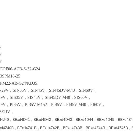
0
V
V
F06-ACB-S-32-G24
PM18-25
22-AB-G24/KD35
9V，SIN35V，SIN45V，SIN45DV-M40，SIN60V，
V，SIS35V，SIS45V，SIS45DV-M40，SIS60V，
V，PI35V，PI35V-M152，PI45V，PI45V-M40，PI60V，
EIIV，
d4J40，BExd4D41，BExd4D42，BExd4D43，BExd4D44，BExd4D45，BExd4Z4
xd4Z40B，BExd4Z41B，BExd4Z42B，BExd4Z43B，BExd4Z44B，BExd4Z45B