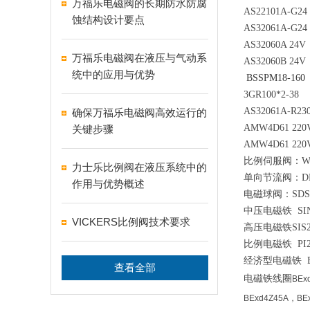
万福乐电磁阀的长期防水防腐
AS22101A-G24
蚀结构设计要点
AS32061A-G24
AS32060A 24V
万福乐电磁阀在液压与气动系
AS32060B 24V
统中的应用与优势
BSSPM18-160
3GR100*2-38
AS32061A-R23
确保万福乐电磁阀高效运行的
AMW4D61 220
关键步骤
AMW4D61 220
比例伺服阀：WDP
力士乐比例阀在液压系统中的
单向节流阀：DBS
作用与优势概述
电磁球阀：SDSPM
中压电磁铁 SIN2
VICKERS比例阀技术要求
高压电磁铁SIS29
比例电磁铁 PI29
经济型电磁铁 B
查看全部
电磁铁线圈
BEx
BExd4Z45A，BE