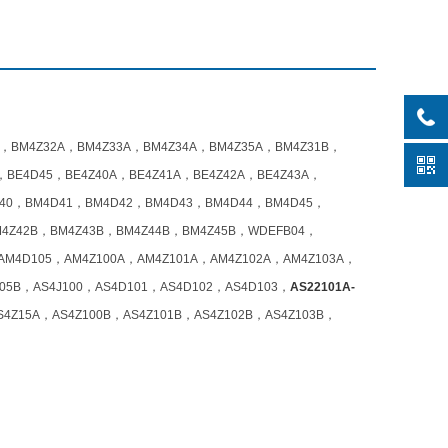
，BM4Z32A，BM4Z33A，BM4Z34A，BM4Z35A，BM4Z31B，
，BE4D45，BE4Z40A，BE4Z41A，BE4Z42A，BE4Z43A，
4J40，BM4D41，BM4D42，BM4D43，BM4D44，BM4D45，
M4Z42B，BM4Z43B，BM4Z44B，BM4Z45B，WDEFB04，
M4D105，AM4Z100A，AM4Z101A，AM4Z102A，AM4Z103A，
05B，AS4J100，AS4D101，AS4D102，AS4D103，
AS22101A-
S4Z15A，AS4Z100B，AS4Z101B，AS4Z102B，AS4Z103B，