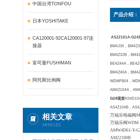
中国台湾TONFOU
产品介绍：
日本YOSHITAKE
AS22101A-G2
CA120001-92CA120001-97连
接器
BM4J30，BM4Z
BM4Z32B，BM4
富司曼FUSHIMAN
BE4Z44A，BE4
BM4Z40A，BM4
阿托斯比例阀
WDMFB04，WDM
AM4Z104A，AM
G24现货
AS4D10
AS4Z104B，AS4
相关文章
万福乐电磁阀MV
万福乐阀WDM.FA
ARTICLES
AMW4D61-Y-G
AM22100B