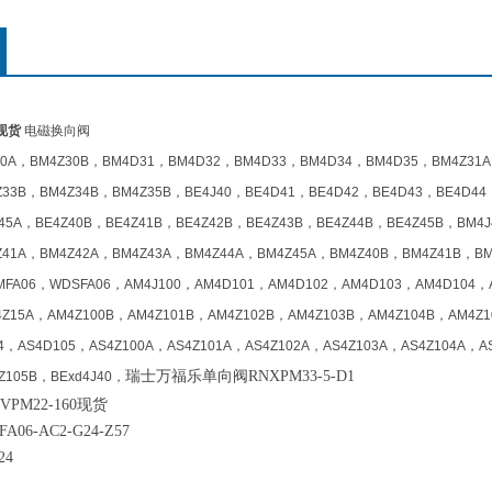
4现货
电磁换向阀
30A，BM4Z30B，BM4D31，BM4D32，BM4D33，BM4D34，BM4D35，BM4Z31A
Z33B，BM4Z34B，BM4Z35B，BE4J40，BE4D41，BE4D42，BE4D43，BE4D44
Z45A，BE4Z40B，BE4Z41B，BE4Z42B，BE4Z43B，BE4Z44B，BE4Z45B，BM
Z41A，BM4Z42A，BM4Z43A，BM4Z44A，BM4Z45A，BM4Z40B，BM4Z41B，B
FA06，WDSFA06，AM4J100，AM4D101，AM4D102，AM4D103，AM4D104，A
4Z15A，AM4Z100B，AM4Z101B，AM4Z102B，AM4Z103B，AM4Z104B，AM4Z1
4，AS4D105，AS4Z100A，AS4Z101A，AS4Z102A，AS4Z103A，AS4Z104A，A
瑞士万福乐单向阀RNXPM33-5-D1
Z105B，BExd4J40，
PM22-160现货
06-AC2-G24-Z57
24