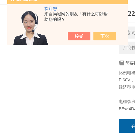
欢迎您！
AS2
来自局域网的朋友！有什么可以帮
助您的吗？
更新时间
厂商
简要
比例电磁铁
PI60V，
经济型电磁
电磁铁线圈
BExd4D