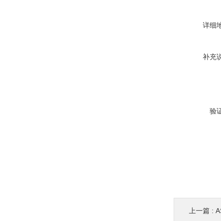
详细
补充
验
上一篇 :
A