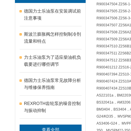
R900347504 Z2S6-1
德国力士乐油泵在安装调试前
R900347505 Z2S6-2
注意事项
R900347506 Z2S6-3
R900347507 Z2S6A1
R900347508 Z2S6A2
斯波兰膨胀阀怎样控制制冷剂
R900347509 Z2S6A3
流量和特点
R900347510 Z2S6B1
R900347511 Z2S6B2
力士乐油泵为了适应柴油机负
R900347512 Z2S6B3
载要进行哪些调节
R900401212 Z2S16-2
R900407394 Z2S10-1
德国力士乐油泵常见故障分析
R900407424 Z2S10A
与维修保养指南
R900407434 Z2S1
AS22101a，BM220
BS32041a，AM320
REXROTH齿轮泵的噪音控制
BM3404，BS3404，
与振动抑制
G24/KD35， MVSPM
AS3406-G24， MVP
查看全部
350，MVSPM22-350