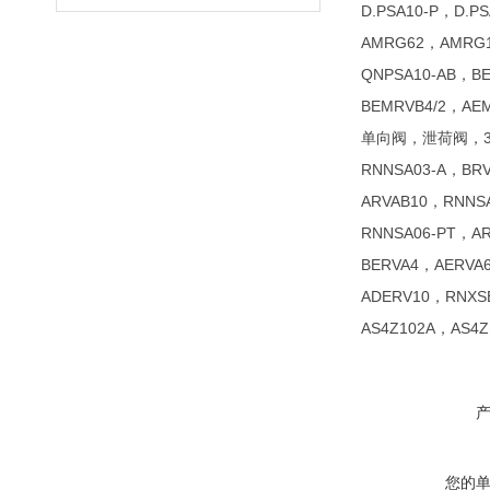
D.PSA10-P，D.P
AMRG62，AMRG1
QNPSA10-AB，B
BEMRVB4/2，AE
单向阀，泄荷阀，3
RNNSA03-A，BR
ARVAB10，RNNS
RNNSA06-PT，AR
BERVA4，AERVA
ADERV10，RNXS
AS4Z102A，AS4
您的