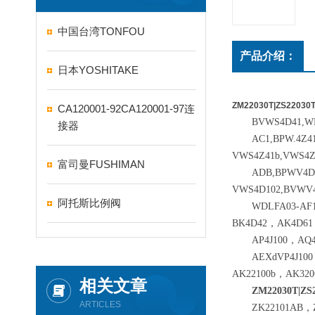
中国台湾TONFOU
产品介绍：
日本YOSHITAKE
ZM22030T|ZS2203
CA120001-92CA120001-97连
BVWS4D41,W
接器
AC1,BPW.4Z4
VWS4Z41b,VWS4Z
富司曼FUSHIMAN
ADB,BPWV4D
VWS4D102,BVWV
阿托斯比例阀
WDLFA03-AF
BK4D42，AK4D61
AP4J100，AQ
AEXdVP4J10
AK22100b，AK32
相关文章
ZM22030T|Z
ARTICLES
ZK22101AB，