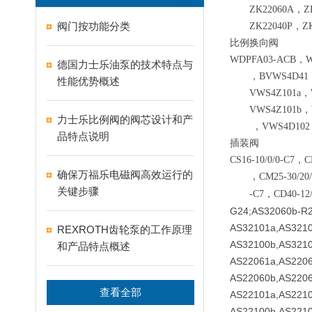
ZK22060A，Z
阀门按功能分类
ZK22040P，Z
比例换向阀
WDPFA03-ACB，W
德国力士乐油泵的技术特点与
，BVWS4D41，
性能优势概述
VWS4Z101a，
VWS4Z101b
力士乐比例阀的阀芯设计和产
，VWS4D10
品特点说明
插装阀
CS16-10/0/0-C7，C
确保万福乐电磁阀高效运行的
，CM25-30/20/
关键步骤
-C7，CD40-12
G24;AS32060b-R2
AS32101a,AS3210
REXROTH齿轮泵的工作原理
AS32100b,AS3210
和产品特点概述
AS22061a,AS2206
AS22060b,AS220
查看全部
AS22101a,AS2210
AS22100b,AS2210