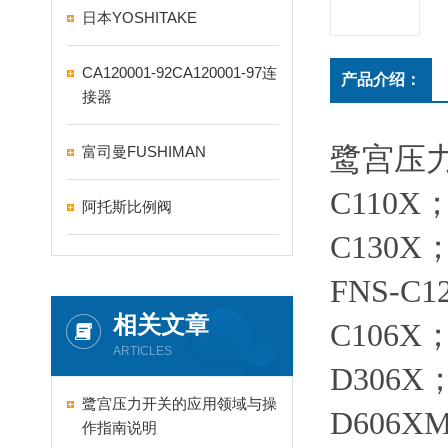
日本YOSHITAKE
CA120001-92CA120001-97连
产品介绍：
接器
鹭宫压
富司曼FUSHIMAN
C110X
阿托斯比例阀
C130X；
FNS-C1
相关文章
C106X
ARTICLES
D306X
鹭宫压力开关的应用领域与操
D606X
作指南说明