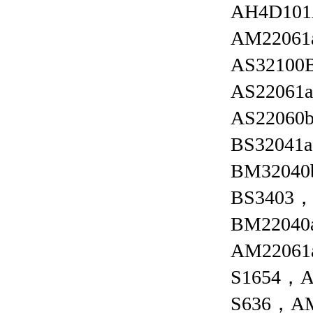
AH4D101
AM22061
AS32100
AS22061
AS22060
BS32041
BM3204
BS3403
BM22040
AM22061
S1654，A
S636，AM