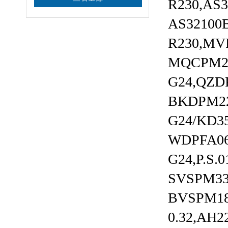
R230,AS3
AS32100
R230,MVP
MQCPM22
G24,QZD
BKDPM22
G24/KD35
WDPFA06
G24,P.S
SVSPM3
BVSPM18
0.32,AH