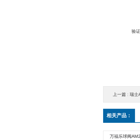
验
上一篇 :
瑞士A
相关产品：
万福乐球阀AM22