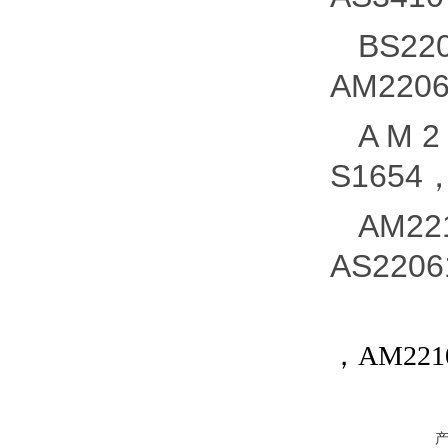
BS22
AM2206
A M 2
S1654，
AM22
AS2206
，AM2210