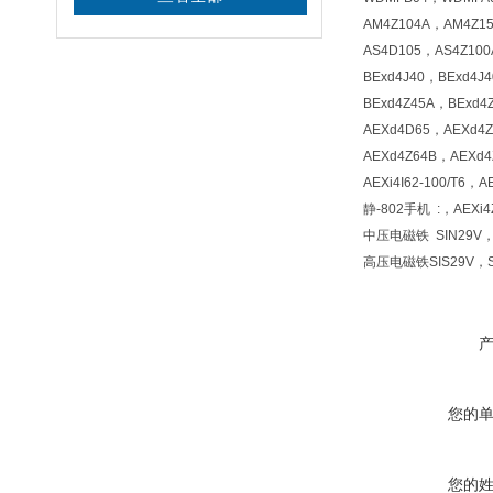
AM4Z104A，AM4Z1
AS4D105，AS4Z10
BExd4J40，BExd4J
BExd4Z45A，BExd4
AEXd4D65，AEXd4
AEXd4Z64B，AEXd4Z
AEXi4I62-100/T6，A
静-802手机 :
，AEXi4
中压电磁铁 SIN29V，S
高压电磁铁SIS29V，SI
您的
您的