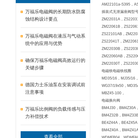
AM22101a-S395，A
万福乐电磁阀的长期防水防腐
插装式无泄漏座阀型
蚀结构设计要点
ZM22031A，ZS220
ZM22061B，ZS2206
ZS22101AB，ZM22
万福乐电磁阀在液压与气动系
ZS22041T，ZM2206
统中的应用与优势
ZM22030B，ZS220
ZM22060AB，ZS22
确保万福乐电磁阀高效运行的
ZM22030T，ZS2203
关键步骤
电磁铁
电磁铁线圈
MD35/16，MJ35/16
德国力士乐油泵在安装调试前
WG37/19x50，MD35
注意事项
MBZ45-100，
电磁换向阀
BM4J30，BM4Z30A
万福乐比例阀的负载传感与压
BM4Z32B，BM4Z33
力补偿技术
BE4Z44A，BE4Z45
BM4Z40A，BM4Z41
查看全部
WDMFB04，WDMFA0