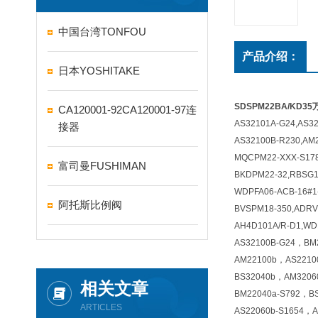
中国台湾TONFOU
产品介绍：
日本YOSHITAKE
SDSPM22BA/KD3
CA120001-92CA120001-97连
AS32101A-G24,AS3
接器
AS32100B-R230,AM
MQCPM22-XXX-S178
富司曼FUSHIMAN
BKDPM22-32,RBSG1
WDPFA06-ACB-16#1
阿托斯比例阀
BVSPM18-350,ADRV
AH4D101A/R-D1,WD
AS32100B-G24，BM
AM22100b，AS221
BS32040b，AM320
相关文章
BM22040a-S792，B
ARTICLES
AS22060b-S1654，