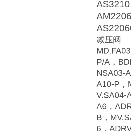
AS3210
AM2206
AS2206
减压阀
MD.FA03
P/A，BD
NSA03-
A10-P，
V.SA04
A6，ADR
B，MV.S
6，ADRV