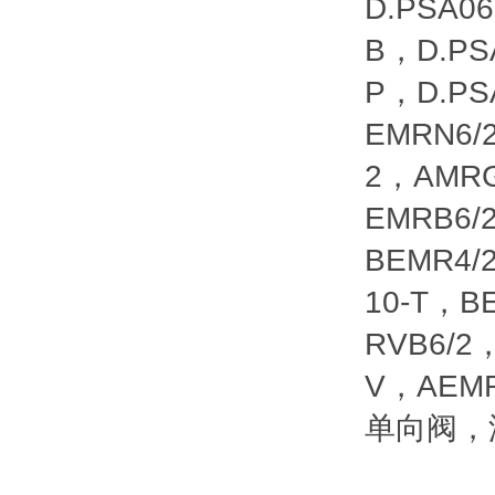
D.PSA0
B，D.PS
P，D.PS
EMRN6/
2，AMRG
EMRB6/
BEMR4/
10-T，B
RVB6/2
V，AEMR
单向阀，