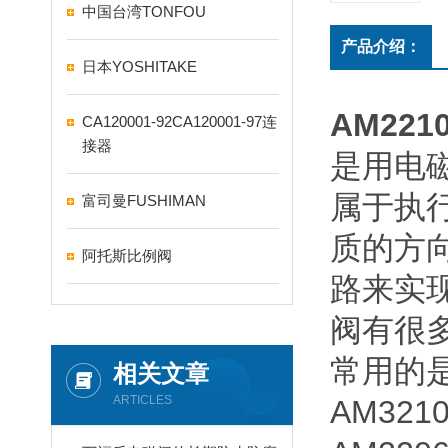
中国台湾TONFOU
产品介绍：
日本YOSHITAKE
AM22
CA120001-92CA120001-97连
接器
是用电
属于执
富司曼FUSHIMAN
质的方
阿托斯比例阀
路来实
阀有很
常用的
相关文章
ARTICLES
AM3210