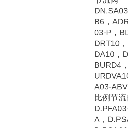
DN.SA0
B6，ADR
03-P，B
DRT10，
DA10，D
BURD4，
URDVA1
A03-AB
比例节流
D.PFA03
A，D.PS