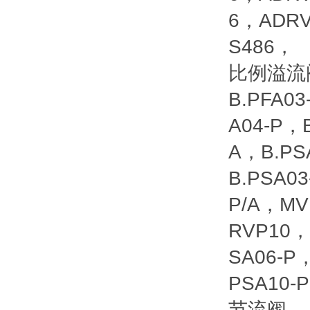
6，ADRV
S486，
比例溢流
B.PFA03
A04-P，
A，B.PS
B.PSA0
P/A，MV
RVP10，
SA06-P
PSA10-
节流阀