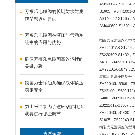
AM4406-S1526，AS
万福乐电磁阀的长期防水防腐
S1065，AS441002-
蚀结构设计要点
AS440612-S1065，
AM440602-S1320，
万福乐电磁阀在液压与气动系
插装式无泄漏座阀型
统中的应用与优势
ZM22101AB-S1714
ZS22060P-S1432，
确保万福乐电磁阀高效运行的
S410，ZM22101B-S
关键步骤
ZM22101A-S879，Z
装式无泄漏座阀型号
德国力士乐油泵确保液体输送
ZM22040b-S589，ZS
稳定安全
ZS22100b-S589/17
S988，ZM22060b-S
ZS22101a-S1307，Z
力士乐油泵为了适应柴油机负
ZM22040b-S1430，Z
载要进行哪些调节
S1805，ZS22040-S
插装式无泄漏座阀型
查看全部
ZM22100-S1857，ZS