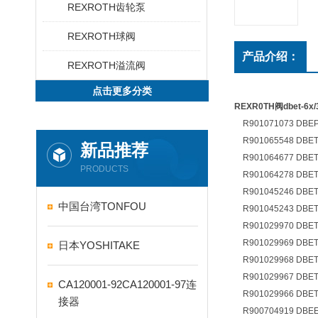
REXROTH齿轮泵
REXROTH球阀
产品介绍：
REXROTH溢流阀
点击更多分类
REXR0TH阀dbet-6x
R901071073 DBEP
R901065548 DBET
新品推荐
R901064677 DBET
PRODUCTS
R901064278 DBET
R901045246 DBET
中国台湾TONFOU
R901045243 DBET
R901029970 DBET
R901029969 DBET
日本YOSHITAKE
R901029968 DBET
R901029967 DBET
CA120001-92CA120001-97连
R901029966 DBET
接器
R900704919 DBEE