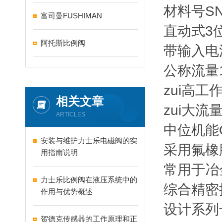
材料号SN:
富司曼FUSHIMAN
直动式3
阿托斯比例阀
带输入电流
公称流量16
zui高工作
相关文章
zui大流量
ARTICLES
中位机能
安装与维护力士乐电磁阀的实
采用氟橡
用指南说明
常用于冶
力士乐比例阀在液压系统中的
综合精密
作用与优势概述
设计系列号
贺德克传感器的工作原理和正