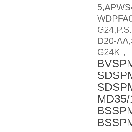
5,APWS4
WDPFA0
G24,P.S
D20-AA
G24K，
BVSPM
SDSPM
SDSPM
MD35/
BSSPM
BSSPM