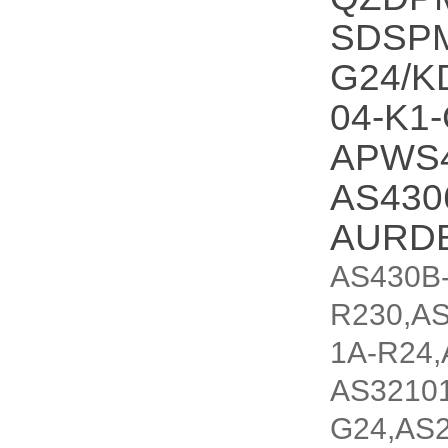
SDSPM
G24/
04-K1
APWS4
AS430
AURD
AS430B
R230,A
1A-R24
AS3210
G24,AS