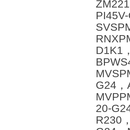
ZM221
PI45V
SVSPM
RNXPM
D1K1，
BPWS4
MVSPM
G24，
MVPPM
20-G2
R230，