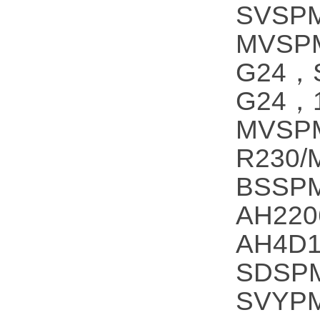
SVSPM
MVSPM
G24，S
G24，1
MVSPM
R230/
BSSPM
AH22
AH4D1
SDSPM
SVYPM