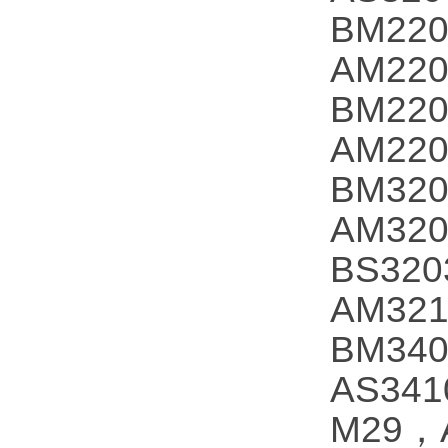
BM22
AM22
BM22
AM22
BM32
AM32
BS32
AM32
BM34
AS341
M29，