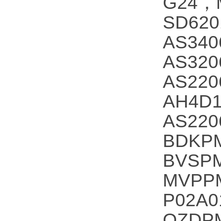
G24，
SD62
AS340
AS320
AS220
AH4D1
AS220
BDKP
BVSPM
MVPP
P02A
QZDP