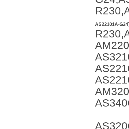
R230,
AS22101A-G
R230,
AM22
AS321
AS22
AS22
AM32
AS34
AS320