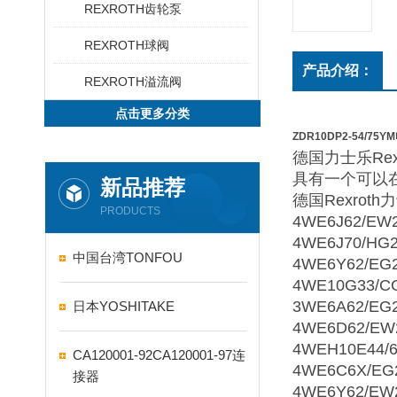
REXROTH齿轮泵
REXROTH球阀
产品介绍：
REXROTH溢流阀
点击更多分类
ZDR10DP2-54/75
德国力士乐Re
具有一个可以
新品推荐
德国Rexrot
PRODUCTS
4WE6J62/EW
4WE6J70/HG2
中国台湾TONFOU
4WE6Y62/EG
4WE10G33/C
3WE6A62/EG
日本YOSHITAKE
4WE6D62/EW
4WEH10E44/
CA120001-92CA120001-97连
4WE6C6X/EG
接器
4WE6Y62/EW