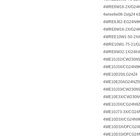
4WRE6W16-2X/G24
4wree6e08-2x/g24 k3
4WRE6J62-EG24N9
4WRE6W16-2X/G24
4WREE10W1-50-2X/
4WRE10W1-75-21/G
4WRE6W32-1X/24
4WE10J32/CW230N
4WE10J3X/CG24N9K
4WE10D20/LG24Z4
4WE10E20AG24NZ5
4WE10J33/CW230N
4WE10E3X/CW230N
4WE10J3X/CG24N9
4WE10J73-3X/CG24
4WE10D3X/CG24N9
4WE10D3X/OFCG24
4WE10D33/OFCG24