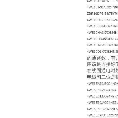
4WE10J-1X/LW110-
4WE10J-31/EG24N9
ZDR10DP2-54/75
4WE10U12-3X/CG2
4WE10E33/CG24N9
4WE10HA3X/CG24N
4WE10HD45/OF6EG
4WE10J45/6EG24N9
4WE10D3X/CG24N9
的通路数，有
应该是连接好
在线圈通电时
电磁阀二位是
4WE6EA62/EG24N9K
4WE6E52/AG24NZ4
4WE6E61/EG24N9K
4WE6E50/AG24NZ5
4WE6E50B/AW220-5
4WE6E6X/OFEG24N