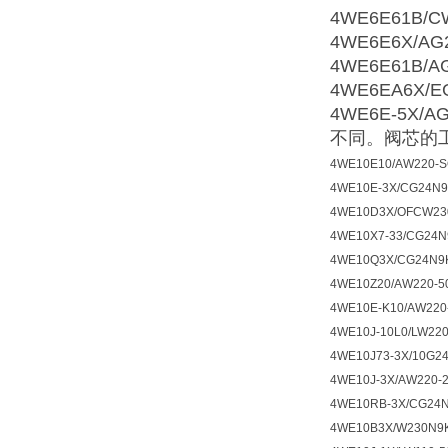
4WE6E61B/C
4WE6E6X/AG
4WE6E61B/A
4WE6EA6X/E
4WE6E-5X/A
不同。阀芯的
4WE10E10/AW220-
4WE10E-3X/CG24N9
4WE10D3X/OFCW23
4WE10X7-33/CG24
4WE10Q3X/CG24N9K
4WE10Z20/AW220-5
4WE10E-K10/AW220
4WE10J-10L0/LW22
4WE10J73-3X/10G2
4WE10J-3X/AW220-
4WE10RB-3X/CG24N
4WE10B3X/W230N9