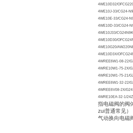
4WE10D32/OFCG22
4WE10J-33/CG24-N
4WE10E-33/CG24-N
4WE10D-33/CG24-N
4WE10J33/CG24N9K
4WE10D30/OFCG24
4WE10G20/AW220N
4WE10D3X/OFCG24N
4WREE6W1-08-22/G
4WRE10W1-75-2X/G
4WRE10W1-75-21/G
4WREE6W1-32-22/G
4WREE6V08-2X/G24
4WRE10EA-32-1/24
指电磁阀的阀
zui普通常
气动换向电磁