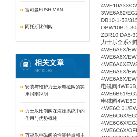
4WE10A33/C
富司曼FUSHIMAN
3WE6A62/EG
DB10-1-52/31
阿托斯比例阀
DBW10B-1-30
ZDR10 DA5-3
力士乐全系列电
4WE6A6X/EW
4WE6A6X/EW
相关文章
4WE6A6XEW2
ARTICLES
4WE6A6X/EW
4WE6A6X/EW
电磁阀4WE6
安装与维护力士乐电磁阀的实
4WE6B61/EG
用指南说明
电磁阀4WE6
4WE6C 61/E
力士乐比例阀在液压系统中的
4WE6C6X/EG
作用与优势概述
4WE6C6X/EG
4WE6C6X/OF
万福乐电磁阀的性能特点和主