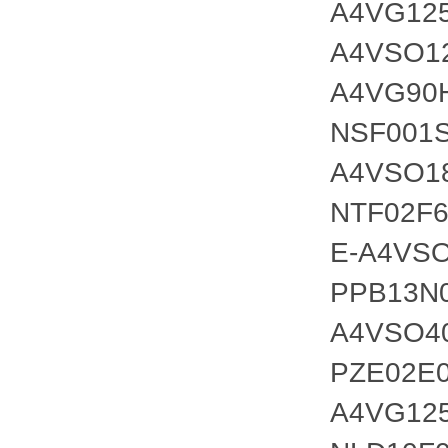
A4VG125
A4VSO1
A4VG90H
NSF001S
A4VSO1
NTF02F6
E-A4VS
PPB13N0
A4VSO4
PZE02E0
A4VG125