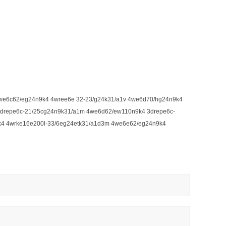
we6c62/eg24n9k4 4wree6e 32-23/g24k31/a1v 4we6d70/hg24n9k4
3drepe6c-21/25cg24n9k31/a1m 4we6d62/ew110n9k4 3drepe6c-
4 4wrke16e200l-33/6eg24etk31/a1d3m 4we6e62/eg24n9k4