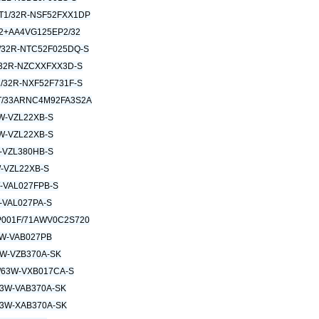
T1/32R-NSF52FXX1DP
2+AA4VG125EP2/32
32R-NTC52F025DQ-S
32R-NZCXXFXX3D-S
32R-NXF52F731F-S
T/33ARNC4M92FA3S2A
W-VZL22XB-S
W-VZL22XB-S
-VZL380HB-S
-VZL22XB-S
-VAL027FPB-S
-VAL027PA-S
P001F/71AWV0C2S720
W-VAB027PB
W-VZB370A-SK
/63W-VXB017CA-S
3W-VAB370A-SK
3W-XAB370A-SK