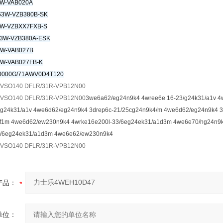
W-VAB020A
3W-VZB380B-SK
W-VZBXX7FXB-S
3W-VZB380A-ESK
3W-VAB027B
W-VAB027FB-K
0000G/71AWV0D4T120
0VSO140 DFLR/31R-VPB12N00
0VSO140 DFLR/31R-VPB12N00
3we6a62/eg24n9k4 4wree6e 16-23/g24k31/a1v 4
eg24k31/a1v 4we6d62/eg24n9k4 3drep6c-21/25cg24n9k4/m 4we6d62/eg24n9k4 
/f1m 4we6d62/ew230n9k4 4wrke16e200l-33/6eg24ek31/a1d3m 4we6e70/hg24n9k
3/6eg24ek31/a1d3m 4we6e62/ew230n9k4
0VSO140 DFLR/31R-VPB12N00
产品：
单位：