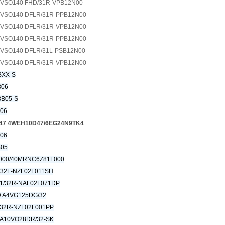
0VSO140 FHD/31R-VPB12N00
0VSO140 DFLR/31R-PPB12N00
0VSO140 DFLR/31R-VPB12N00
0VSO140 DFLR/31R-PPB12N00
0VSO140 DFLR/31L-PSB12N00
0VSO140 DFLR/31R-VPB12N00
BXX-S
B06
BB05-S
B06
47
4WEH10D47/6EG24N9TK4
B06
B05
000/40MRNC6Z81F000
32L-NZF02F011SH
1/32R-NAF02F071DP
+A4VG125DG/32
32R-NZF02F001PP
A10VO28DR/32-SK