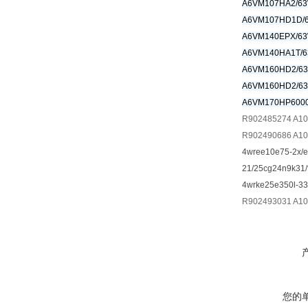
A6VM107HA2/63
A6VM107HD1D/6
A6VM140EPX/63
A6VM140HA1T/6
A6VM160HD2/6
A6VM160HD2/63
A6VM170HP600
R902485274 A1
R902490686 A1
4wree10e75-2x/
21/25cg24n9k31
4wrke25e350l-3
R902493031 A1
您的