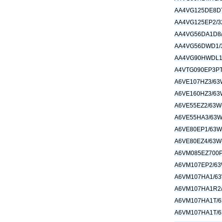
AA4VG125DE8D
AA4VG125EP2/3
AA4VG56DA1D8/
AA4VG56DWD1/
AA4VG90HWDL1/
A4VTG090EP3P
A6VE107HZ3/63
A6VE160HZ3/63
A6VE55EZ2/63W
A6VE55HA3/63W
A6VE80EP1/63W
A6VE80EZ4/63W
A6VM085EZ700
A6VM107EP2/63
A6VM107HA1/63
A6VM107HA1R2
A6VM107HA1T/6
A6VM107HA1T/6