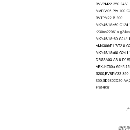
BVVPM22-350-24A1
MVPFA06-P/A-100-G
BVTPM22-B-200
MKY45/18×60-G12/L
r230as22061a-g24a
MKY45/18*60-G24/L
AM4306/P1.7/T2.0-G
MKY45/18x60-G24-L
DRSSA03-AB-8
AEXd4Z60a-G24/L15
S200,BVBPM22-350-
350,SD6302D20-AA
经验丰富
您的