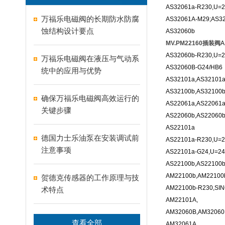
AS32061a-R230,U=2
万福乐电磁阀的长期防水防腐
AS32061A-M29;AS3
蚀结构设计要点
AS32060b
MV.PM22160插装阀
A
AS32060b-R230,U=2
万福乐电磁阀在液压与气动系
AS32060B-G24/HB6
统中的应用与优势
AS32101a,AS32101a
AS32100b,AS32100b
确保万福乐电磁阀高效运行的
AS22061a,AS22061a
关键步骤
AS22060b,AS22060b
AS22101a
德国力士乐油泵在安装调试前
AS22101a-R230,U=2
注意事项
AS22101a-G24,U=24
AS22100b,AS22100b
AM22100b,AM22100b
贺德克传感器的工作原理与技
AM22100b-R230,SIN
术特点
AM22101A,
AM32060B,AM32060
查看全部
AM32061A,