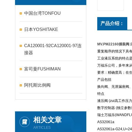
中国台湾TONFOU
产品介绍：
日本YOSHITAKE
MV.PM22160插装阀
CA120001-92CA120001-97连
重复顺序的情况下具
接器
工业液压系统的特点
万福乐公司，多年来
富司曼FUSHIMAN
要求：精确度高；在
产品包括
阿托斯比例阀
换向阀、无泄漏座阀
特点
液压阀 (zui高工作压力 35
数字控制器 (独立参数
瑞士万福乐(WANDF
相关文章
AS32061a
ARTICLES
AS32061a-G24,U=24