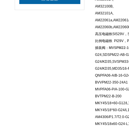
AM32100B,
AM32101A,
AM22061a,AM22061
AM22060b,AM2206
高压电磁铁SIS29V，SIS
比例电磁铁 PI29V，PI3
插装阀：
MVSPM22-1
G24,SDSPM22-AB-G
G24/KD35,SVSPM33
G24/KD35,MD35/16-
QNPFA06-A/B-16-G2
BVVPM22-350-24A1
MVPFA06-P/A-100-G
BVTPM22-B-200
MKY45/18×60-G12/L
MKY45/18*60-G24/L
AM4306/P1.7/T2.0-G
MKY45/18x60-G24-L