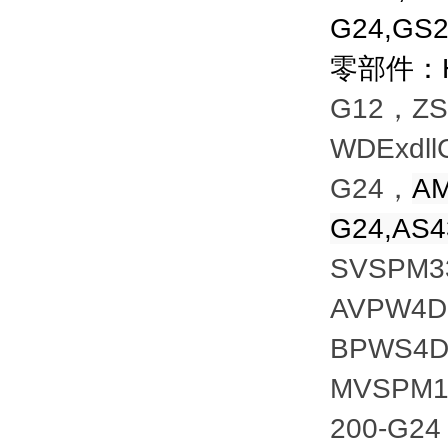
G24,GS
零部件：HB
G12，ZS
WDExdll
G24，
AM
G24,AS4
SVSPM3
AVPW4D1
BPWS4D
MVSPM1
200-G2