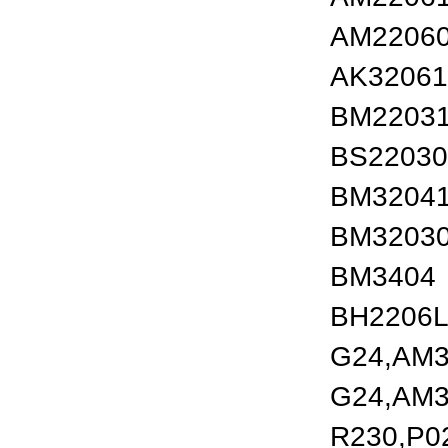
AM22060
AK3206
BM2203
BS2203
BM3204
BM3203
BM3404
BH2206L
G24,AM3
G24,AM3
R230,P0