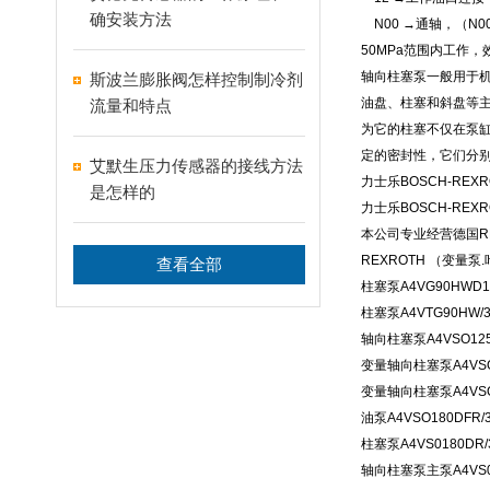
确安装方法
N00 →通轴，（N
50MPa范围内工作
轴向柱塞泵一般用于
斯波兰膨胀阀怎样控制制冷剂
油盘、柱塞和斜盘等
流量和特点
为它的柱塞不仅在泵
定的密封性，它们分
艾默生压力传感器的接线方法
力士乐BOSCH-REX
是怎样的
力士乐BOSCH-REX
本公司专业经营德国R
REXROTH （变量
查看全部
柱塞泵A4VG90HWD1/
柱塞泵A4VTG90HW/3
轴向柱塞泵A4VSO125
变量轴向柱塞泵A4VSO1
变量轴向柱塞泵A4VSO12
油泵A4VSO180DFR/3
柱塞泵A4VS0180DR/3
轴向柱塞泵主泵A4VS01