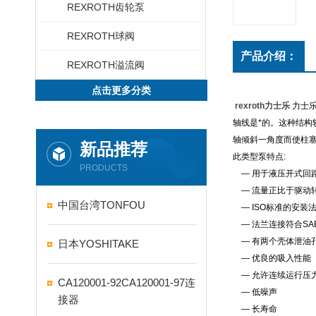
REXROTH齿轮泵
REXROTH球阀
产品介绍：
REXROTH溢流阀
点击更多分类
rexroth力士乐
力士
轴线是*的。这种结
轴倾斜一角度而使柱
新品推荐
此类型泵特点:
PRODUCTS
— 用于液压开式回
— 流量正比于驱动
中国台湾TONFOU
— ISO标准的安装
— 法兰连接符合SA
— 有两个壳体泄油
日本YOSHITAKE
— 优良的吸入性能
— 允许连续运行压力可
CA120001-92CA120001-97连
— 低噪声
接器
— 长寿命