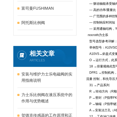
— 驱动轴能承受轴
富司曼FUSHIMAN
— 高的功率/重量比
— 广范围的多种控
阿托斯比例阀
— 控制响应时间短
— 采用通轴结构，
rexroth力士乐
型号选型参考详解
举例型号：A10VSO18
相关文章
A10VS→斜盘式变量
O →运行方式，此
ARTICLES
18 →排量规格此型号
DFR1 →控制机构，
安装与维护力士乐电磁阀的实
流量 控制，和先导压力
用指南说明
31 →产品系列
R →转动方向（R顺
力士乐比例阀在液压系统中的
P →密封（P指带FKM轴
作用与优势概述
P →轴端（P指带键直轴
A →安装法兰孔（A指I
贺德克传感器的工作原理和正
12 →工作油口连接，