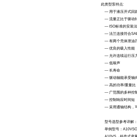
此类型泵特点:
— 用于液压开式回
— 流量正比于驱动
— ISO标准的安装
— 法兰连接符合SA
— 有两个壳体泄油
— 优良的吸入性能
— 允许连续运行压力可
— 低噪声
— 长寿命
— 驱动轴能承受轴
— 高的功率/重量比
— 广范围的多种控
— 控制响应时间短
— 采用通轴结构，
型号选型参考详解
举例型号：A10VSO18
A10VS→斜盘式变量