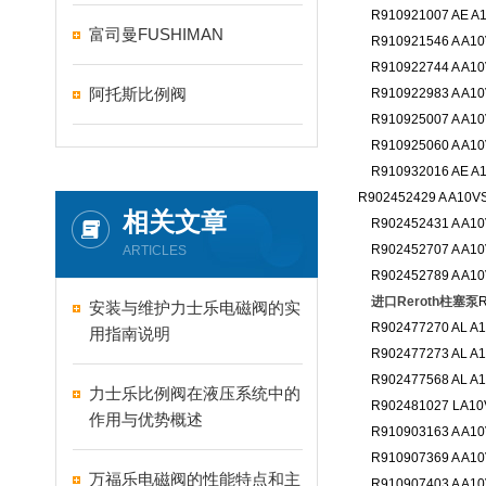
R910921007 AE A1
富司曼FUSHIMAN
R910921546 A A10
R910922744 A A10
阿托斯比例阀
R910922983 A A10
R910925007 A A10
R910925060 A A10
R910932016 AE A1
R902452429 A A10V
相关文章
R902452431 A A10
R902452707 A A10
ARTICLES
R902452789 A A10
进口Reroth柱塞泵
R
安装与维护力士乐电磁阀的实
R902477270 AL A1
用指南说明
R902477273 AL A1
R902477568 AL A1
力士乐比例阀在液压系统中的
R902481027 LA10
作用与优势概述
R910903163 A A10
R910907369 A A10
万福乐电磁阀的性能特点和主
R910907403 A A10