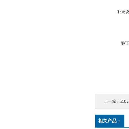
补充
验
上一篇 :
a10v
相关产品：