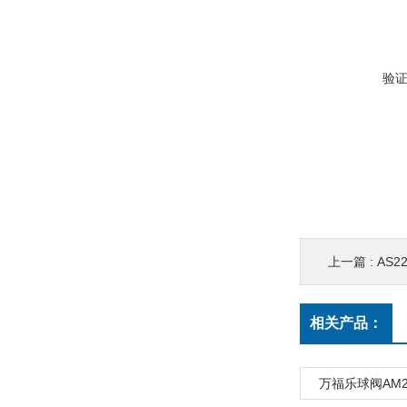
验
上一篇 :
AS2
相关产品：
万福乐球阀AM22