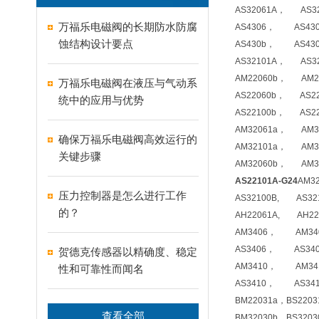
AS32061A， AS32
万福乐电磁阀的长期防水防腐
AS4306， AS430
蚀结构设计要点
AS430b， AS430
AS32101A， AS32
AM22060b， AM22
万福乐电磁阀在液压与气动系
AS22060b， AS22
统中的应用与优势
AS22100b， AS22
AM32061a， AM32
确保万福乐电磁阀高效运行的
AM32101a， AM32
关键步骤
AM32060b， AM32
AS22101A-G24
AM3
压力控制器是怎么进行工作
AS32100B, AS321
的？
AH22061A, AH22
AM3406， AM340
AS3406， AS340
贺德克传感器以精确度、稳定
AM3410， AM341
性和可靠性而闻名
AS3410， AS341
BM22031a，BS2203
查看全部
BM32030b，BS32