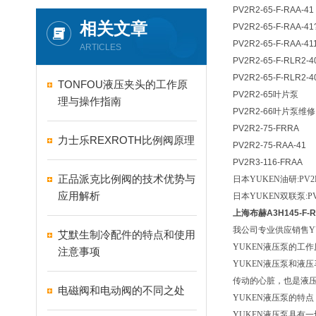
PV2R2-65-F-RAA-41
相关文章
PV2R2-65-F-RAA-41
PV2R2-65-F-RAA-41
ARTICLES
PV2R2-65-F-RLR2-4
PV2R2-65-F-RLR2-
TONFOU液压夹头的工作原
PV2R2-65叶片泵
理与操作指南
PV2R2-66叶片泵维修
PV2R2-75-FRRA
力士乐REXROTH比例阀原理
PV2R2-75-RAA-41
PV2R3-116-FRAA
正品派克比例阀的技术优势与
日本YUKEN油研:PV2R
应用解析
日本YUKEN双联泵:PV2
上海布赫A3H145-F-R-
我公司专业供应销售Y
艾默生制冷配件的特点和使用
YUKEN
液压泵的工作
注意事项
YUKEN
液压泵和液压
传动的心脏，也是液
电磁阀和电动阀的不同之处
YUKEN
液压泵的特点
YUKEN
液压泵具有一