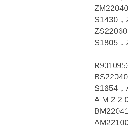
ZM22040
S1430，
ZS22060
S1805，
R901095
BS2204
S1654，
A M 2 2
BM2204
AM2210