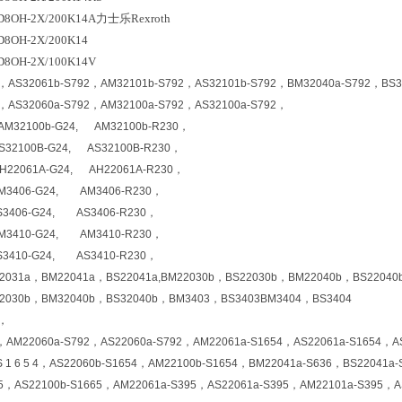
ED8OH-2X/200K14A力士乐Rexroth
D8OH-2X/200K14
D8OH-2X/100K14V
2，AS32061b-S792，AM32101b-S792，AS32101b-S792，BM32040a-S792，BS3
2，AS32060a-S792，AM32100a-S792，AS32100a-S792，
M32100b-G24, AM32100b-R230，
32100B-G24, AS32100B-R230，
22061A-G24, AH22061A-R230，
406-G24, AM3406-R230，
406-G24, AS3406-R230，
410-G24, AM3410-R230，
410-G24, AS3410-R230，
2031a，BM22041a，BS22041a,BM22030b，BS22030b，BM22040b，BS2204
32030b，BM32040b，BS32040b，BM3403，BS3403BM3404，BS3404
2，
2，AM22060a-S792，AS22060a-S792，AM22061a-S1654，AS22061a-S1654，A
b - S 1 6 5 4，AS22060b-S1654，AM22100b-S1654，BM22041a-S636，BS22041a
65，AS22100b-S1665，AM22061a-S395，AS22061a-S395，AM22101a-S395，A