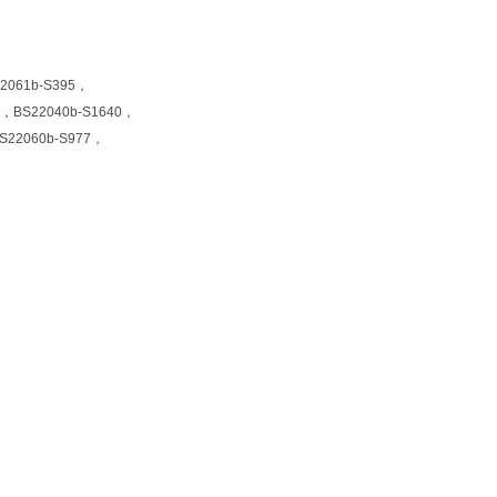
2061b-S395，
0，BS22040b-S1640，
S22060b-S977，