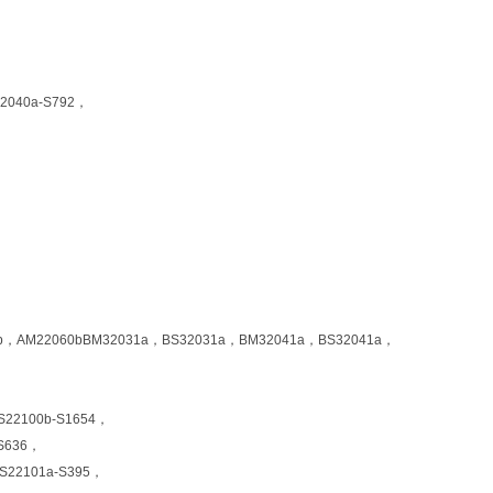
2040a-S792，
0b，AM22060bBM32031a，BS32031a，BM32041a，BS32041a，
S22100b-S1654，
-S636，
S22101a-S395，