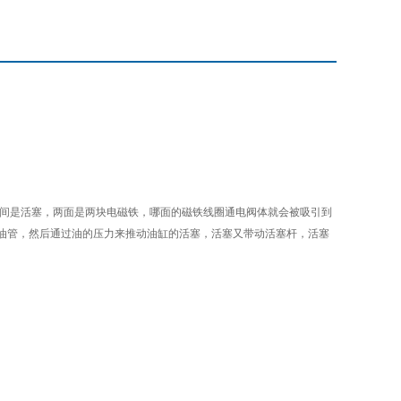
中间是活塞，两面是两块电磁铁，哪面的磁铁线圈通电阀体就会被吸引到
油管，然后通过油的压力来推动油缸的活塞，活塞又带动活塞杆，活塞