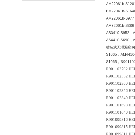
AM22061b-S12
BM22041b-S16
AM22061b-S97
AM32061b-S38
AS3410-S952，
AS4410-S690，
插装式无泄漏座阀型号 A
S1065，AM44100
R90110
S1065，
R901102702 H
R901102362 HE
R901102360 HE
R901102356 H
R901102349 HE
R901101698 HE
R901101640 H
R901099816 HE
R901099815 HE
R901099811 HE