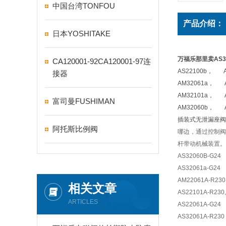
中国台湾TONFOU
产品介绍：
日本YOSHITAKE
万福乐那里卖AS32
CA120001-92CA120001-97连
AS22100b， AS
接器
AM32061a， A
AM32101a， A
富司曼FUSHIMAN
AM32060b， A
插装式无泄漏座阀
阿托斯比例阀
哪边，通过控制阀
杆带动机械装置。
AS32060B-G24
AS32061a-G24
AM22061A-R230
相关文章
AS22101A-R230
ARTICLES
AS22061A-G24
AS32061A-R230