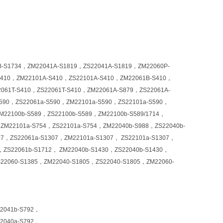
1734，ZM22041A-S1819，ZS22041A-S1819，ZM22060P-
S410，ZM22101A-S410，ZS22101A-S410，ZM22061B-S410，
061T-S410，ZS22061T-S410，ZM22061A-S879，ZS22061A-
590，ZS22061a-S590，ZM22101a-S590，ZS22101a-S590，
2100b-S589，ZS22100b-S589，ZM22100b-S589/1714，
，ZM22101a-S754，ZS22101a-S754，ZM22040b-S988，ZS22040b-
7，ZS22061a-S1307，ZM22101a-S1307， ZS22101a-S1307，
，ZS22061b-S1712， ZM22040b-S1430，ZS22040b-S1430，
22060-S1385，ZM22040-S1805，ZS22040-S1805，ZM22060-
2041b-S792，
2040a-S792，