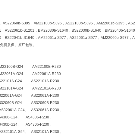
5，AS22060b-S395，AM22100b-S395，AS22100b-S395，AM22061b-S395，AS2
01，AS22061b-S1201，BM22030b-S1640，BS22030b-S1640，BM22040b-S164
40，BS22041b-S1640，AM22061a-S977，AS22061a-S977，AM22060b-S977，A
免费质保。原厂包装。
22100B-G24 AM22100B-R230
22061A-G24 AM22061A-R230
22101A-G24 AS22101A-R230
22101A-G24 AM22101A-R230
22061A-G24 AS22061A-R230
32060B-G24 AS32060B-R230
32061A-G24, AS32061A-R230，
306-G24, AS4306-R230，
30b-G24, AS430b-R230，
32101A-G24, AS32101A-R230，