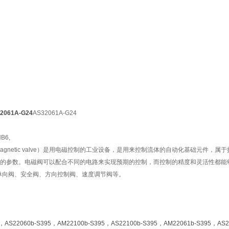
061A-G24
AS32061A-G24
B6,
romagnetic valve）是用电磁控制的工业设备，是用来控制流体的自动化基础
的参数。电磁阀可以配合不同的电路来实现预期的控制，而控制的精度和灵活性都能
是单向阀、安全阀、方向控制阀、速度调节阀等。
5，AS22060b-S395，AM22100b-S395，AS22100b-S395，AM22061b-S395，AS2