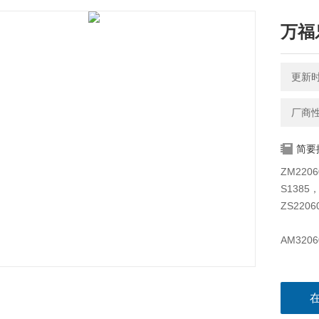
万福乐
更新时间
厂商
简要
ZM2206
S1385，
ZS2206
AM3206