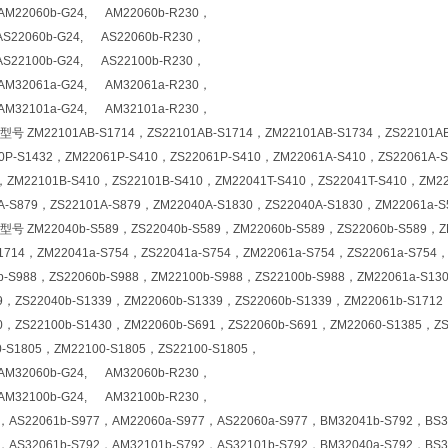
M22060b-G24, AM22060b-R230，
22060b-G24, AS22060b-R230，
22100b-G24, AS22100b-R230，
M32061a-G24, AM32061a-R230，
M32101a-G24, AM32101a-R230，
M22101AB-S1714，ZS22101AB-S1714，ZM22101AB-S1734，ZS22101AB-S
60P-S1432，ZM22061P-S410，ZS22061P-S410，ZM22061A-S410，ZS22061A-
，ZM22101B-S410，ZS22101B-S410，ZM22041T-S410，ZS22041T-S410，ZM22
A-S879，ZS22101A-S879，ZM22040A-S1830，ZS22040A-S1830，ZM22061a-S
M22040b-S589，ZS22040b-S589，ZM22060b-S589，ZS22060b-S589，ZM2
/1714，ZM22041a-S754，ZS22041a-S754，ZM22061a-S754，ZS22061a-S754
-S988，ZS22060b-S988，ZM22100b-S988，ZS22100b-S988，ZM22061a-S130
9，ZS22040b-S1339，ZM22060b-S1339，ZS22060b-S1339，ZM22061b-S1712
0，ZS22100b-S1430，ZM22060b-S691，ZS22060b-S691，ZM22060-S1385，ZS
0-S1805，ZM22100-S1805，ZS22100-S1805，
M32060b-G24, AM32060b-R230，
M32100b-G24, AM32100b-R230，
7，AS22061b-S977，AM22060a-S977，AS22060a-S977，BM32041b-S792，BS3
2，AS32061b-S792，AM32101b-S792，AS32101b-S792，BM32040a-S792，BS3