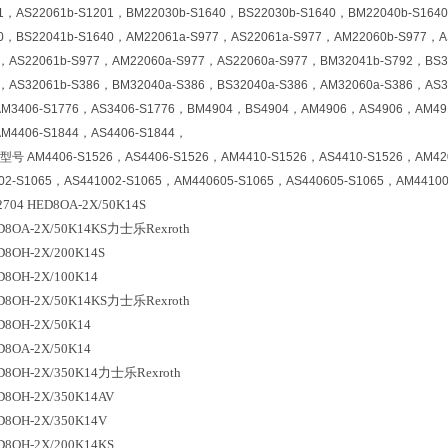
01，AS22061b-S1201，BM22030b-S1640，BS22030b-S1640，BM22040b-S164
40，BS22041b-S1640，AM22061a-S977，AS22061a-S977，AM22060b-S977，A
7，AS22061b-S977，AM22060a-S977，AS22060a-S977，BM32041b-S792，BS3
6，AS32061b-S386，BM32040a-S386，BS32040a-S386，AM32060a-S386，AS3
AM3406-S1776，AS3406-S1776，BM4904，BS4904，AM4906，AS4906，AM49
AM4406-S1844，AS4406-S1844，
M4406-S1526，AS4406-S1526，AM4410-S1526，AS4410-S1526，AM42060
2-S1065，AS441002-S1065，AM440605-S1065，AS440605-S1065，AM44100
2704 HED8OA-2X/50K14S
ED8OA-2X/50K14KS力士乐Rexroth
D8OH-2X/200K14S
D8OH-2X/100K14
ED8OH-2X/50K14KS力士乐Rexroth
D8OH-2X/50K14
D8OA-2X/50K14
ED8OH-2X/350K14力士乐Rexroth
D8OH-2X/350K14AV
D8OH-2X/350K14V
D8OH-2X/200K14KS