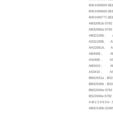
R901099809 H
R901099808 HE
R901099775 HE
AM32061b-S79
AM32060a-S79
AM32100b， A
AS32100B, AS
AH22061A, AH
AM3406， AM3
AS3406， AS3
AM3410， AM3
AS3410， AS3
BM22031a，BS2
BM32030b，BS
BM22040a-S79
BS22040a-S79
A M 2 2 0 6 0 
AM22100b-S16