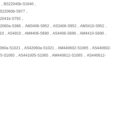
0，BS22040b-S1640，
S22060b-S977，
2041b-S792，
2060a-S386， AM3406-S952，AS3406-S952，AM3410-S952，
10，AS4910，AM4406-S690，AS4406-S690，AM4410-S690，
a-S1021，AS42060a-S1021，AM440602-S1065，AS440602-
5-S1065，AS441005-S1065，AM440612-S1065， AS440612-