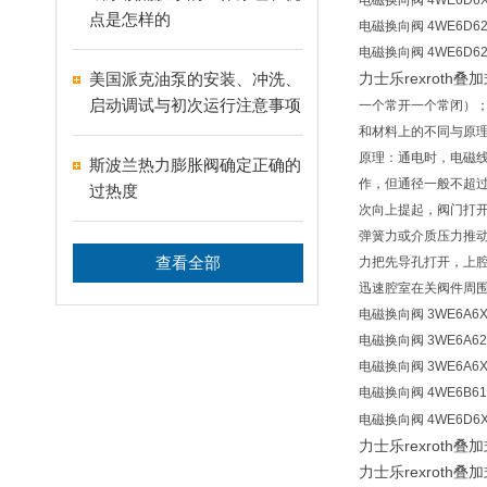
电磁换向阀 4WE6D6X
点是怎样的
电磁换向阀 4WE6D62/
电磁换向阀 4WE6D62/
美国派克油泵的安装、冲洗、
力士乐rexroth叠加
启动调试与初次运行注意事项
一个常开一个常闭）
和材料上的不同与原
原理：通电时，电磁
斯波兰热力膨胀阀确定正确的
作，但通径一般不超过
过热度
次向上提起，阀门打
弹簧力或介质压力推
查看全部
力把先导孔打开，上
迅速腔室在关阀件周围
电磁换向阀 3WE6A6X/
电磁换向阀 3WE6A62
电磁换向阀 3WE6A6X
电磁换向阀 4WE6B61/
电磁换向阀 4WE6D6X
力士乐rexroth叠加
力士乐rexroth叠加