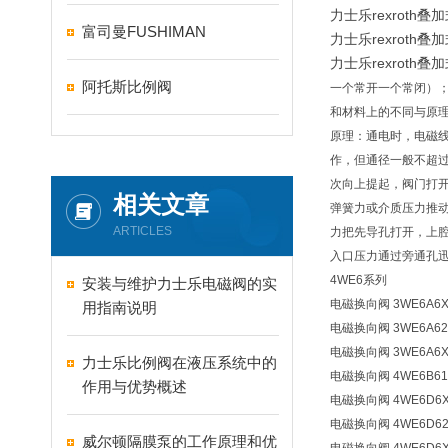
力士乐rexroth叠加
富司曼FUSHIMAN
力士乐rexroth叠加
力士乐rexroth叠加
阿托斯比例阀
一个常开一个常闭）
和材料上的不同与原
原理：通电时，电磁
作，但通径一般不超过
次向上提起，阀门打
相关文章
弹簧力或介质压力推
ARTICLES
力把先导孔打开，上
入口压力通过旁通孔迅
4WE6系列
安装与维护力士乐电磁阀的实
电磁换向阀 3WE6A6X/
用指南说明
电磁换向阀 3WE6A62
电磁换向阀 3WE6A6X
力士乐比例阀在液压系统中的
电磁换向阀 4WE6B61/
作用与优势概述
电磁换向阀 4WE6D6X
电磁换向阀 4WE6D62/
威尔顿隔膜泵的工作原理和优