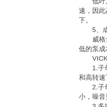
低叶片尖
速，因此
下。
5、成
威格士的
低的泵成
VICK
1.子母
和高转速
2.子母
小，噪音
3.多排