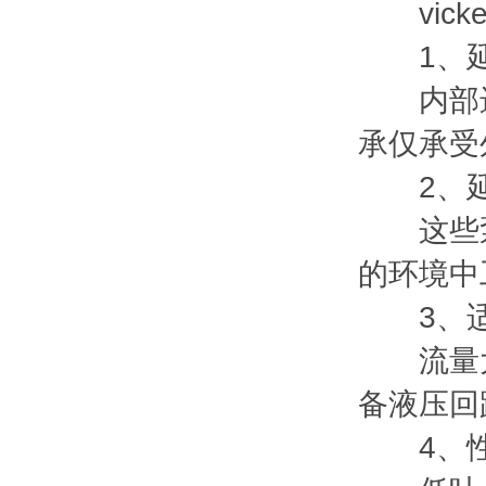
vick
1、延
内部进油
承仅承受
2、延
这些泵
的环境中
3、适
流量大
备液压回
4、性