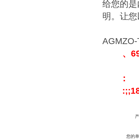
给您的是
明。让您
AGMZO-T
、699
：
:;;181
您的