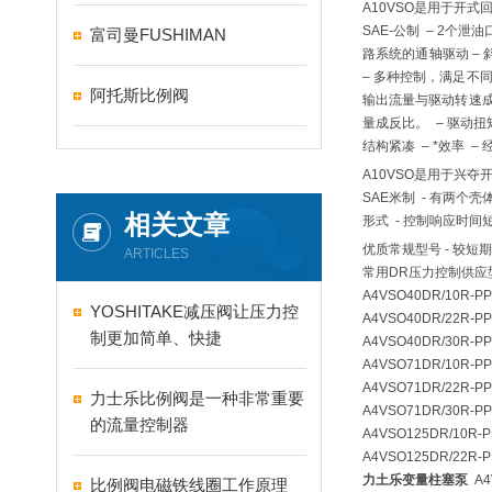
A10VSO是用于开
SAE-公制 – 2个泄
富司曼FUSHIMAN
路系统的通轴驱动 –
– 多种控制，满足不
阿托斯比例阀
输出流量与驱动转速成
量成反比。 – 驱动
结构紧凑 – *效率 
A10VSO是用于兴
SAE米制 - 有两个壳
相关文章
形式 - 控制响应时间
优质常规型号 - 较短
ARTICLES
常用DR压力控制供应型
A4VSO40DR/10R-
YOSHITAKE减压阀让压力控
A4VSO40DR/22R-
制更加简单、快捷
A4VSO40DR/30R-
A4VSO71DR/10R-
A4VSO71DR/22R-
力士乐比例阀是一种非常重要
A4VSO71DR/30R-
的流量控制器
A4VSO125DR/10R
A4VSO125DR/22R
力土乐变量柱塞泵
A4
比例阀电磁铁线圈工作原理