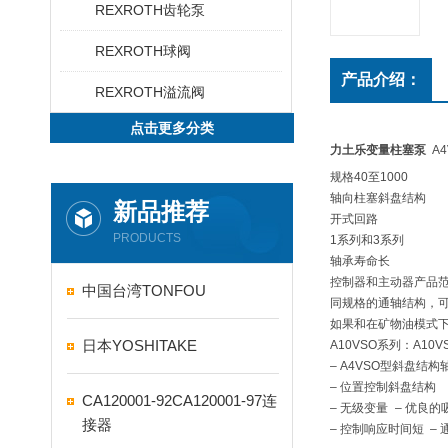
REXROTH齿轮泵
REXROTH球阀
产品介绍：
REXROTH溢流阀
点击更多分类
力土乐变量柱塞泵
A
规格40至1000
轴向柱塞斜盘结构
新品推荐
开式回路
PRODUCTS
1系列和3系列
轴承寿命长
控制器和主动器产品
中国台湾TONFOU
同规格的通轴结构，
如果和在矿物油模式下
日本YOSHITAKE
A10VSO系列：A10V
– A4VSO型斜盘
– 位置控制斜盘结构
CA120001-92CA120001-97连
– 无级变量 – 优良的
接器
– 控制响应时间短 –