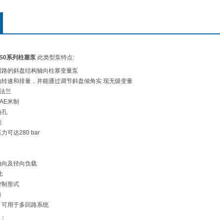
VS0系列柱塞泵
此类型泵特点:
回路的斜盘结构轴向柱塞变量泵
动转速和排量，并能通过调节斜盘倾角实 现无级变量
装法兰
AE米制
油孔
能
可达280 bar
轴向及径向负载
比
控制形式
短
，可用于多回路系统
：