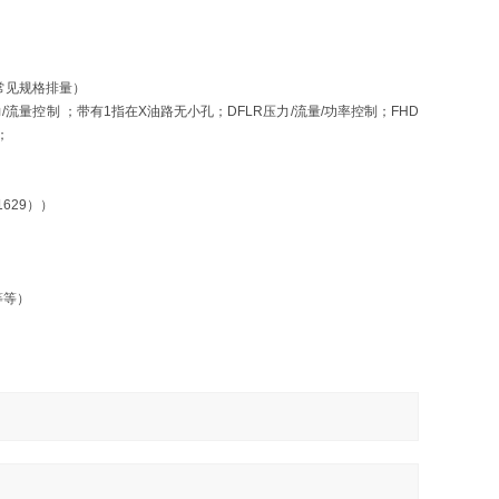
等常见规格排量）
流量控制 ；带有1指在X油路无小孔；DFLR压力/流量/功率控制；FHD
；
1629））
等等）