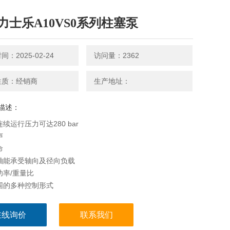
力士乐A10VS0系列柱塞泵
：2025-02-24
访问量：2362
性质：经销商
生产地址：
描述：
连续运行压力可达280 bar
声
命
轴能承受轴向及径向负载
功率/重量比
围的多种控制形式
响应时间短
通轴结构，可用于多回路系统
在线询价
联系我们