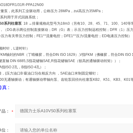
18DFR1/31R-PPA12N00
变量泵，此系列工业驱动用，公称压力 28MPa，zui高压力35MPa；
此系列用于开式回路系统；
S0系列柱塞泵
18 →排量规格此型号为18m3（另有10、28、45、71、100、140
构，（DG表示两位控制直接驱动；DR（G）表；示压力控制远程控制；DFR（1）压力/
压力有关带压力控制；FE1**流量电控；DFE1**压力/流量电控；ED电液压力控制）
R顺时针，L逆时针）
KM轴封的NBR（丁晴橡胶，符合DIN ISO 1629）,V指FKM（佛橡胶，符合DIN ISO 
键直轴 DIN 6885,S指花键轴SAE,R指花键轴SAE（较高的通轴驱动转矩））；
指ISO 2孔，B指ISO 4孔）；
接，{压力油口B 吸油口S}在相反方向 ，SAE油口米制固定螺钉；
N00无通轴驱动；有通轴驱动带轴向泵、齿轮泵回径向柱塞泵KB2、K51、KB3、K01
传真
:
产品：
单位：