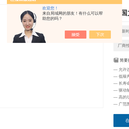
欢迎您！
德国
来自局域网的朋友！有什么可以帮
助您的吗？
更新时间
厂商
简要
— 允许
— 低噪
— 长寿
— 驱动
— 高的
— 广范
— 控制
— 采用