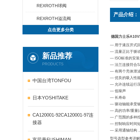
REXROTH球阀
产品介绍：
REXROTH溢流阀
点击更多分类
德国力士乐A10
— 用于液压开式
— 流量正比于驱
新品推荐
— ISO标准的安
PRODUCTS
— 法兰连接符合S
— 有两个壳体泄
— 优良的吸入性
中国台湾TONFOU
— 允许连续运行压力
— 低噪声
日本YOSHITAKE
— 长寿命
— 驱动轴能承受
— 高的功率/重量
CA120001-92CA120001-97连
— 广范围的多种
接器
— 控制响应时间
— 采用通轴结构
型号选型参考详解
富司曼FUSHIMAN