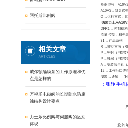
举例型号：A10VSO
A10VS→斜盘式
阿托斯比例阀
O →运行方式，
德国力士乐A10V
DFR1 →控制机
流量 控制，和先导
31 →产品系列
R →转动方向（
相关文章
P →密封（P指带F
ARTICLES
P →轴端（P指带
A →安装法兰孔（A
12 →工作油口连
威尔顿隔膜泵的工作原理和优
N00 →通轴，（
点是怎样的
：张静
手机
万福乐电磁阀的长期防水防腐
蚀结构设计要点
力士乐比例阀与伺服阀的区别
体现
您的