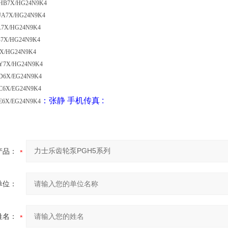
HB7X/HG24N9K4
JA7X/HG24N9K4
A7X/HG24N9K4
7X/HG24N9K4
X/HG24N9K4
Y7X/HG24N9K4
D6X/EG24N9K4
C6X/EG24N9K4
：张静
手机
传真
:
E6X/EG24N9K4
产品：
单位：
姓名：