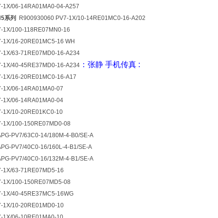
-1X/06-14RA01MA0-04-A257
H5系列
R900930060 PV7-1X/10-14RE01MC0-16-A202
-1X/100-118RE07MN0-16
7-1X/16-20RE01MC5-16 WH
-1X/63-71RE07MD0-16-A234
：张静
手机
传真
:
-1X/40-45RE37MD0-16-A234
-1X/16-20RE01MC0-16-A17
-1X/06-14RA01MA0-07
-1X/06-14RA01MA0-04
-1X/10-20RE01KC0-10
7-1X/100-150RE07MD0-08
PG-PV7/63C0-14/180M-4-B0/SE-A
PG-PV7/40C0-16/160L-4-B1/SE-A
PG-PV7/40C0-16/132M-4-B1/SE-A
7-1X/63-71RE07MD5-16
7-1X/100-150RE07MD5-08
7-1X/40-45RE37MC5-16WG
7-1X/10-20RE01MD0-10
-1X/06-10RE01MA0-10