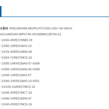
H5系列
R901005498 ABVPG-PV7/100+100+ 40/ /004 A
AG-0400S40-W/PV740-45/180M/012B764-A1
7-1X/40-45RE37MW0-16
-1X/06-10RE01MA3-10
7-1X/25-45RE01MN0-08
7-1X/63-71RE07MC6-16
-1X/06-14RA01MA0-07-A399
-1X/06-14RA01MA0-04-A399
-1X/06-14RE01MA3-07
-1X/06-10RA01MA0-10-A501
-1X/100-118RE07MC6-16
7-1X/40-45RE37MC7-16
-1X/06-14RE01MA0-07
7-1X/40-45RE37MC6-16