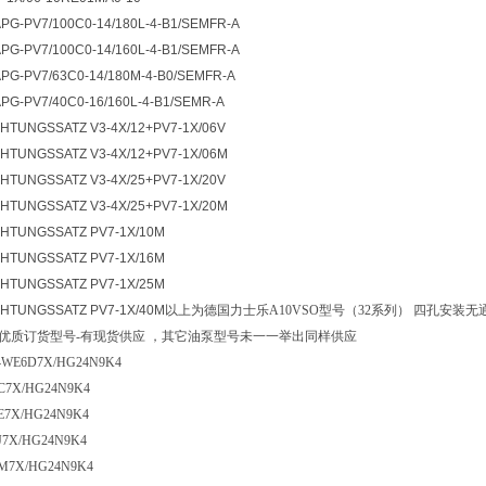
PG-PV7/100C0-14/180L-4-B1/SEMFR-A
PG-PV7/100C0-14/160L-4-B1/SEMFR-A
PG-PV7/63C0-14/180M-4-B0/SEMFR-A
PG-PV7/40C0-16/160L-4-B1/SEMR-A
CHTUNGSSATZ V3-4X/12+PV7-1X/06V
CHTUNGSSATZ V3-4X/12+PV7-1X/06M
CHTUNGSSATZ V3-4X/25+PV7-1X/20V
CHTUNGSSATZ V3-4X/25+PV7-1X/20M
CHTUNGSSATZ PV7-1X/10M
CHTUNGSSATZ PV7-1X/16M
CHTUNGSSATZ PV7-1X/25M
CHTUNGSSATZ PV7-1X/40M
以上为德国力士乐
A10VSO
型号
（32
系列
）
四孔安装无
优质订货型号
-
有现货供应 ，其它油泵型号未一一举出同样供应
WE6D7X/HG24N9K4
C7X/HG24N9K4
E7X/HG24N9K4
J7X/HG24N9K4
M7X/HG24N9K4