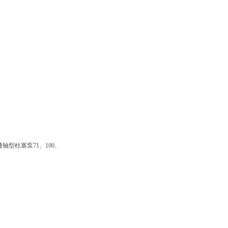
通轴型柱塞泵
71
、
100
、