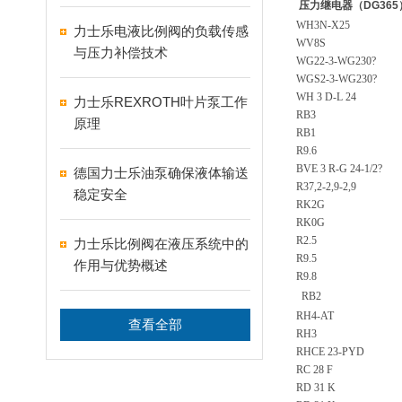
压力继电器（DG365
WH3N-X25
力士乐电液比例阀的负载传感
WV8S
与压力补偿技术
WG22-3-WG230?
WGS2-3-WG230?
WH 3 D-L 24
力士乐REXROTH叶片泵工作
RB3
原理
RB1
R9.6
BVE 3 R-G 24-1/2?
德国力士乐油泵确保液体输送
R37,2-2,9-2,9
稳定安全
RK2G
RK0G
R2.5
力士乐比例阀在液压系统中的
R9.5
作用与优势概述
R9.8
RB2
RH4-AT
查看全部
RH3
RHCE 23-PYD
RC 28 F
RD 31 K