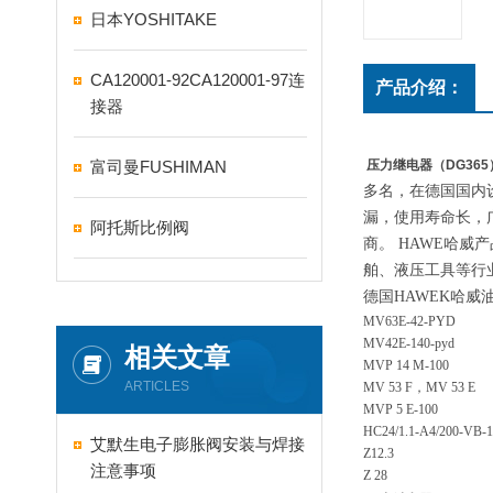
日本YOSHITAKE
CA120001-92CA120001-97连
产品介绍：
接器
富司曼FUSHIMAN
压力继电器（DG365
多名，在德国国内
漏，使用寿命长，
阿托斯比例阀
商。
HAWE哈威
舶、液压工具等行
德国HAWEK哈威
MV63E-42-PYD
MV42E-140-pyd
相关文章
MVP 14 M-100
ARTICLES
MV 53 F，MV 53 E
MVP 5 E-100
HC24/1.1-A4/200-VB-
艾默生电子膨胀阀安装与焊接
Z12.3
注意事项
Z 28