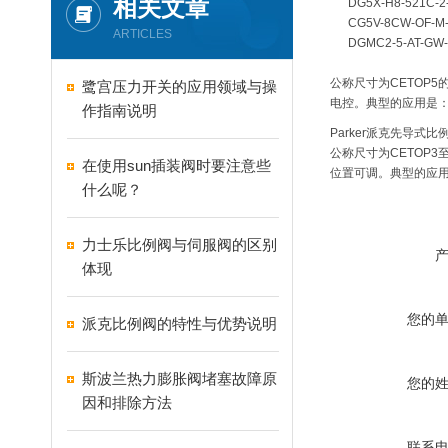
相关文章
DG5X-H8-521C-2-
CG5V-8CW-OF-M-
ARTICLES
DGMC2-5-AT-GW-
公称尺寸为CETOP5
鹭宫压力开关的应用领域与操
电控。典型的应用是
作指南说明
Parker派克先导式比
公称尺寸为CETOP3
在使用sun插装阀时要注意些
位置可调。典型的应
什么呢？
力士乐比例阀与伺服阀的区别
体现
您的
派克比例阀的特性与优势说明
斯波兰热力膨胀阀堵塞故障原
您的
因和排除方法
联系