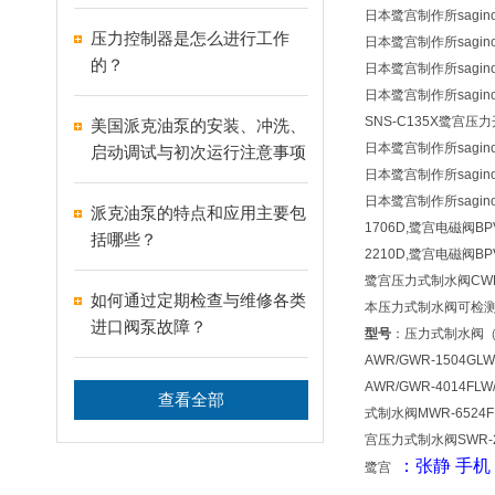
日本鹭宫制作所sagin
压力控制器是怎么进行工作
日本鹭宫制作所sagin
的？
日本鹭宫制作所sagin
日本鹭宫制作所sagin
SNS-C135X鹭宫压
美国派克油泵的安装、冲洗、
日本鹭宫制作所sagin
启动调试与初次运行注意事项
日本鹭宫制作所sagin
日本鹭宫制作所sagin
派克油泵的特点和应用主要包
1706D,鹭宫电磁阀BP
括哪些？
2210D,鹭宫电磁阀BPV
鹭宫压力式制水阀CWR,
如何通过定期检查与维修各类
本压力式制水阀可检测
进口阀泵故障？
型号
：压力式制水阀（二
AWR/GWR-1504G
AWR/GWR-4014
查看全部
式制水阀MWR-6524
宫压力式制水阀SWR-2
：张静
手机
鹭宫