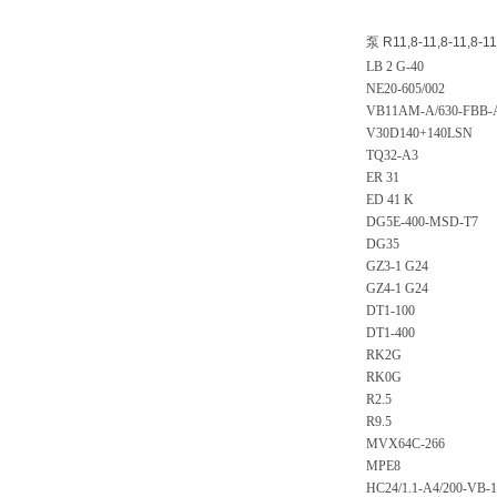
泵 R11,8-11,8-11,8-11
LB 2 G-40
NE20-605/002
VB11AM-A/630-FBB-
V30D140+140LSN
TQ32-A3
ER 31
ED 41 K
DG5E-400-MSD-T7
DG35
GZ3-1 G24
GZ4-1 G24
DT1-100
DT1-400
RK2G
RK0G
R2.5
R9.5
MVX64C-266
MPE8
HC24/1.1-A4/200-VB-