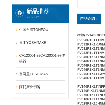
新品推荐
PRODUCTS
产品介绍：
中国台湾TONFOU
柱塞泵PV140R9K1T
PV028R1L1T1N
日本YOSHITAKE
PV032R1K1KJN
PV032R1K1T1N
PV032R1L1T1N
CA120001-92CA120001-97连
PV040R1K8T1N
接器
PV046R1K1T1NM
PV046R1K1T1N
PV046R1K1T1N
富司曼FUSHIMAN
PV046R1K1T1W
PV046R1L1T1N
PV140R1K1TINF
阿托斯比例阀
PV140RIK1T1NM
PV270R1K1T1NF
PV016R1K1T1N
PV028R1K1JHN