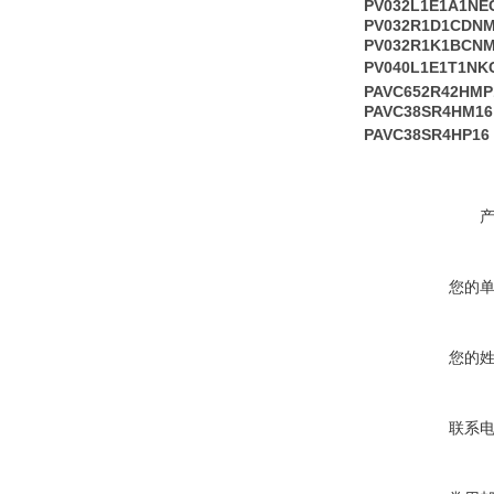
PV032L1E1A1NE
PV032R1D1CDN
PV032R1K1BCN
PV040L1E1T1NK
PAVC652R42HMP
PAVC38SR4HM16
PAVC38SR4HP16
您的
您的
联系