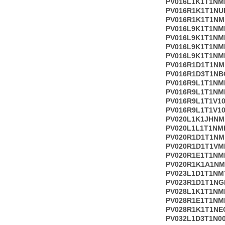
PV016L1K1T1N
PV016R1K1T1NU
PV016R1K1T1N
PV016L9K1T1NM
PV016L9K1T1NM
PV016L9K1T1NM
PV016L9K1T1NM
PV016R1D1T1N
PV016R1D3T1NB
PV016R9L1T1NM
PV016R9L1T1NM
PV016R9L1T1V1
PV016R9L1T1V10
PV020L1K1JHNM
PV020L1L1T1NM
PV020R1D1T1N
PV020R1D1T1V
PV020R1E1T1N
PV020R1K1A1N
PV023L1D1T1NM
PV023R1D1T1NG
PV028L1K1T1NM
PV028R1E1T1NM
PV028R1K1T1NE
PV032L1D3T1N0