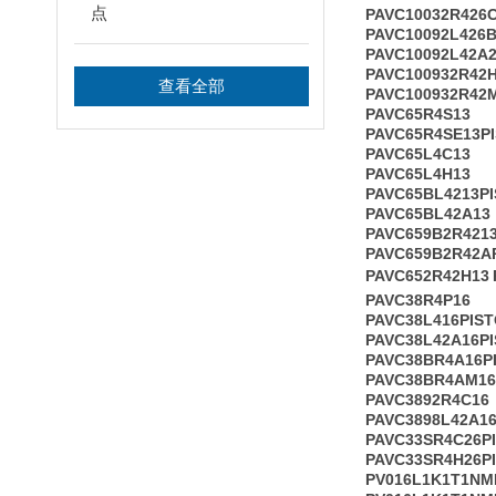
点
PAVC10032R426
PAVC10092L426B
PAVC10092L42A
PAVC100932R42
查看全部
PAVC100932R42
PAVC65R4S13
PAVC65R4SE13P
PAVC65L4C13
PAVC65L4H13
PAVC65BL4213P
PAVC65BL42A13
PAVC659B2R421
PAVC659B2R42A
PAVC652R42H13
PAVC38R4P16
PAVC38L416PIS
PAVC38L42A16P
PAVC38BR4A16P
PAVC38BR4AM16
PAVC3892R4C16
PAVC3898L42A1
PAVC33SR4C26P
PAVC33SR4H26P
PV016L1K1T1NM