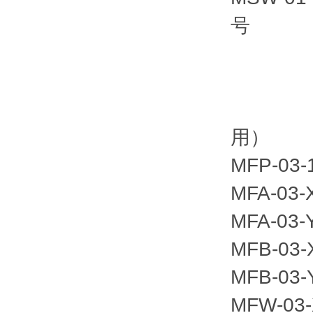
号
（S-
T-D
G-D
用）
MFP-
MFA-
MFA-
MFB-
MFB-
MFW-