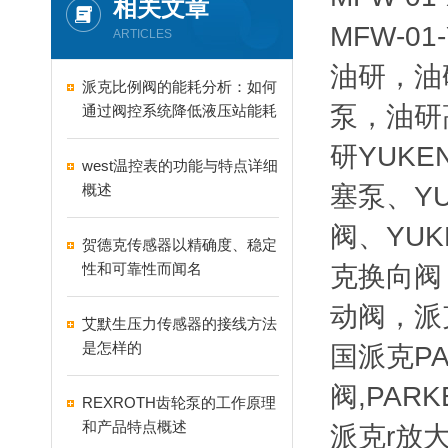
相关文章
MFW-
ARTICLES
油研，油
派克比例阀的能耗分析：如何
泵，油研
通过阀控系统降低液压站能耗
研YUK
west温控表的功能与特点详细
概述
塞泵、YU
阀、YU
贺德克传感器以精确度、稳定
性和可靠性而闻名
克换向阀
动阀，派
艾默生压力传感器的接线方法
是怎样的
国派克PA
阀,PAR
REXROTH齿轮泵的工作原理
和产品特点概述
派克r放大器