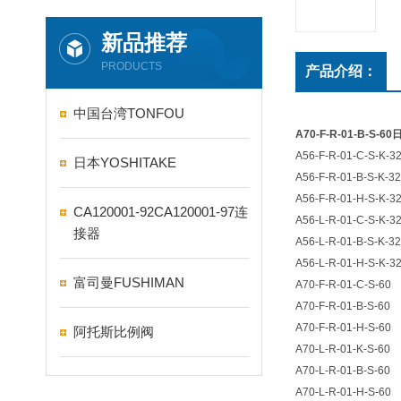
新品推荐
PRODUCTS
产品介绍：
中国台湾TONFOU
A70-F-R-01-B-S-
A56-F-R-01-C-S-K-3
日本YOSHITAKE
A56-F-R-01-B-S-K-32
A56-F-R-01-H-S-K-3
CA120001-92CA120001-97连
A56-L-R-01-C-S-K-3
接器
A56-L-R-01-B-S-K-32
A56-L-R-01-H-S-K-3
富司曼FUSHIMAN
A70-F-R-01-C-S-60
A70-F-R-01-B-S-60
A70-F-R-01-H-S-60
阿托斯比例阀
A70-L-R-01-K-S-60
A70-L-R-01-B-S-60
A70-L-R-01-H-S-60