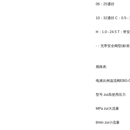
06
：
25
通径
10
：
32
通径
C
：
0.5
∼
H
：
1.0
∼
24.5 T
：带安
-
：无带安全阀型
(
标准
规格表
:
电液比例溢流阀
EBG-0
型号
zui高使用压力
MPa
zui大流量
ℓ/min
zui小流量