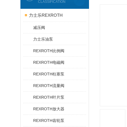
CLASSIFICATION
力士乐REXROTH
减压阀
力士乐油泵
REXROTH比例阀
REXROTH电磁阀
REXROTH柱塞泵
REXROTH流量阀
REXROTH叶片泵
REXROTH放大器
REXROTH齿轮泵