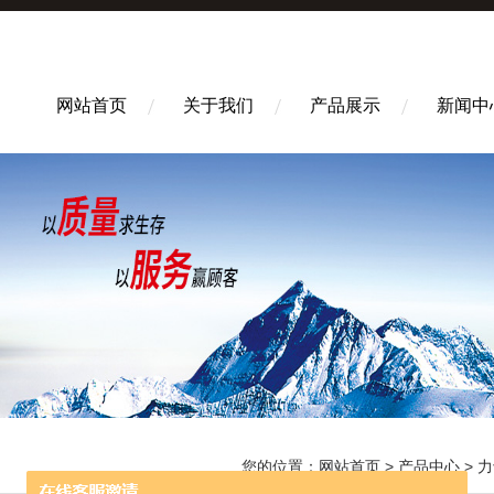
网站首页
关于我们
产品展示
新闻中
您的位置：
网站首页
>
产品中心
>
力