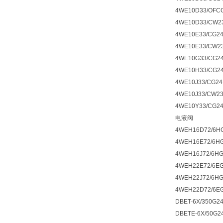
4WE10D33/OFC
4WE10D33/CW2
4WE10E33/CG2
4WE10E33/CW2
4WE10G33/CG2
4WE10H33/CG2
4WE10J33/CG2
4WE10J33/CW2
4WE10Y33/CG2
电液阀
4WEH16D72/6H
4WEH16E72/6HG
4WEH16J72/6HG
4WEH22E72/6EG
4WEH22J72/6HG
4WEH22D72/6E
DBET-6X/350G
DBETE-6X/50G2