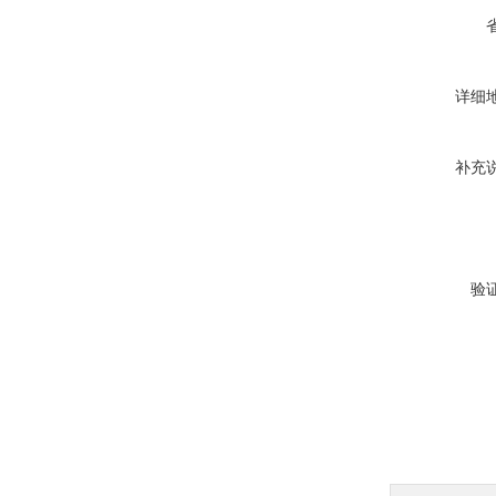
详细
补充
验