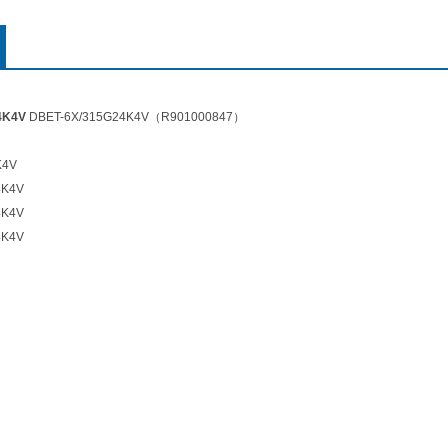
4K4V
DBET-6X/315G24K4V（R901000847）
K4V
4K4V
4K4V
4K4V