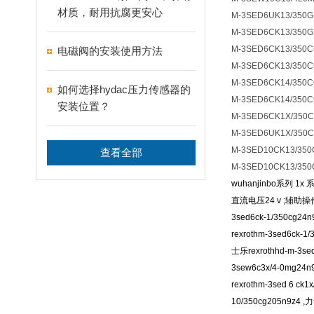
材质，耐用抗腐更安心
M-3SED6UK13/350G
M-3SED6CK13/350G
M-3SED6CK13/350
电磁阀的安装使用方法
M-3SED6CK13/350C
M-3SED6CK14/350
如何选择hydac压力传感器的
M-3SED6CK14/350C
安装位置？
M-3SED6CK1X/350C
M-3SED6UK1X/350
M-3SED10CK13/35
查看全部
M-3SED10CK13/350
wuhanjinbo系列 1
直流电压24 v ;辅助操
3sed6ck-1/350cg24
rexrothm-3sed6ck-1
士乐rexrothhd-m-3se
3sew6c3x/4-0mg24n
rexrothm-3sed 6 ck
10/350cg205n9z4 ,