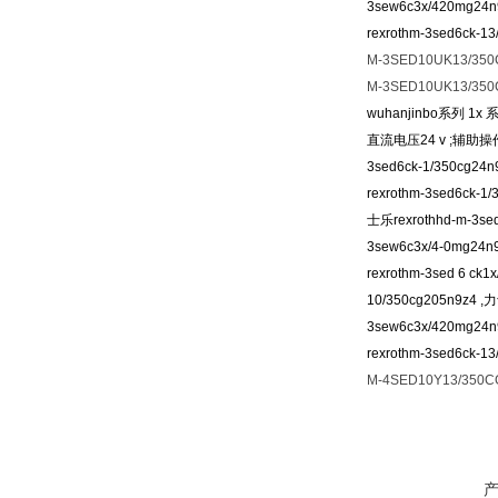
3sew6c3x/420mg24n
rexrothm-3sed6ck-1
M-3SED10UK13/35
M-3SED10UK13/350
wuhanjinbo系列 1
直流电压24 v ;辅助操
3sed6ck-1/350cg24
rexrothm-3sed6ck-1
士乐rexrothhd-m-3se
3sew6c3x/4-0mg24n
rexrothm-3sed 6 ck
10/350cg205n9z4 ,
3sew6c3x/420mg24n
rexrothm-3sed6ck-1
M-4SED10Y13/350C