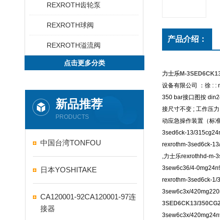
REXROTH齿轮泵
REXROTH球阀
产品介绍：
REXROTH溢流阀
点击更多分类
力士乐M-3SED6CK13
设备有限公司 ：徐 : : 
350 bar接口图按 din2
新品推荐
接尺寸不变 ; 工作压力 
PRODUCTS
动应急操作装置（标准） ; 
3sed6ck-13/315cg2
中国台湾TONFOU
rexrothm-3sed6ck-1
,力士乐rexrothhd-m-3
3sew6c36/4-0mg24n
日本YOSHITAKE
rexrothm-3sed6ck-1
3sew6c3x/420mg220
CA120001-92CA120001-97连
3SED6CK13/350CG
接器
3sew6c3x/420mg24n